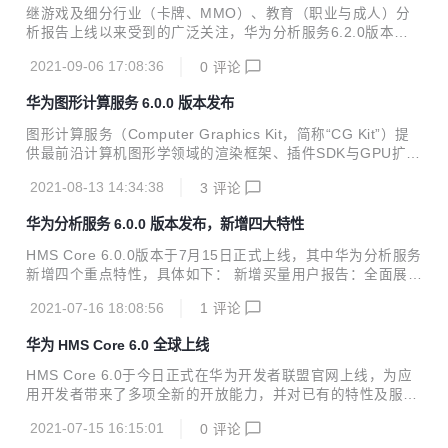
营。 1、 数据概览看板，实时掌握关键运营指标 注册、新
继游戏及细分行业（卡牌、MMO）、教育（职业与成人）分
增、活跃、付费用户数都是最基本的运营指标，加入数据概览
析报告上线以来受到的广泛关注，华为分析服务6.2.0版本再
看板，便于运营人员清晰了解整体运营情况。同时数据概览看
次拓宽行业边界，携商城购物、租房买房、养车三大行业报告
板可视化呈现的两个数据：车型分布和商城收入，帮助运营人
2021-09-06 17:08:36
0
评论
强势来袭，为各行业数据驱动运营之路高效赋能。 本次6.2.0
员实时了解APP内车主绑定的车型分布现状及营收情况...
版本更新亮点主要包括： 新增商城购物、租房买房、养车三大
华为图形计算服务 6.0.0 版本发布
行业报告，并提供配套埋点模板，数据上报与分析一站式解
决。 受众群体支持同步至华为应用市场活动管理，用户触达更
图形计算服务（Computer Graphics Kit，简称“CG Kit”）提
加精准。 事件归因分析支持事件内参数的归因，准确还原各事
供最前沿计算机图形学领域的渲染框架、插件SDK与GPU扩展
件参数对目标转化事件的贡献分布。 智能数据接入新增云侧接
接口，协助开发者挖掘硬件极限性能，大幅降低开发难度，使
入能力，支持按需导入自定义用户属性，用户分析更加多样
2021-08-13 14:34:38
3
评论
开发者创造最佳体验产品。 华为图形计算服务6.0.0版本已发
化。 付费分析和买量分析报告新增属性分布卡片，...
布， 主要更新内容如下： 渲染框架性能增强，支持更多模型
华为分析服务 6.0.0 版本发布，新增四大特性
的重负载环境下3D渲染； 新增骨骼动画插件特性，使游戏角
色的动作更真实； 新增流体插件，更接近真实的液体形态；
HMS Core 6.0.0版本于7月15日正式上线，其中华为分析服务
新增体积雾插件，提供逼真、高效的雾渲染能力； 新增TAA抗
新增四个重点特性，具体如下： 新增买量用户报告：全面展示
锯齿插件，提供高性能、高画质、低功耗的抗锯齿算法。 详细
买量的新增用户、活跃用户、付费用户、付费金额、留存情
版本更新说明可查看新特性介绍
2021-07-16 18:08:56
1
评论
况，以及付费率、ARPPU、ARPU等指标，高效衡量买量用户
的规模与质量； 新增付费分析报告：包括付费用户数、付费金
华为 HMS Core 6.0 全球上线
额、付费率、ARPPU、ARPU等指标及每日明细，方便您全览
或下钻分析用户付费情况； 新增实时概览：基于ClickHouse
HMS Core 6.0于今日正式在华为开发者联盟官网上线，为应
重构实时概览，支持48小时实时流事件对比，可实时查看各渠
用开发者带来了多项全新的开放能力，并对已有的特性及服务
道、各省份的新增与活跃用户数、运营活动的实时参与情况
进行了升级。目前，用户设备内置的HMS Core 6.0 APK已全
等； 受众分析报告增强：支持省份与城市分布、数据导出功能
2021-07-15 16:15:01
0
评论
面完成更新升级，开发者可登录华为开发者联盟官网下载使用
支持按事件进行筛选...