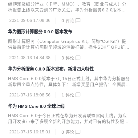
营。 1、 数据概览看板，实时掌握关键运营指标 注册、新
继游戏及细分行业（卡牌、MMO）、教育（职业与成人）分
增、活跃、付费用户数都是最基本的运营指标，加入数据概览
析报告上线以来受到的广泛关注，华为分析服务6.2.0版本再
看板，便于运营人员清晰了解整体运营情况。同时数据概览看
次拓宽行业边界，携商城购物、租房买房、养车三大行业报告
板可视化呈现的两个数据：车型分布和商城收入，帮助运营人
2021-09-06 17:08:36
0
评论
强势来袭，为各行业数据驱动运营之路高效赋能。 本次6.2.0
员实时了解APP内车主绑定的车型分布现状及营收情况...
版本更新亮点主要包括： 新增商城购物、租房买房、养车三大
华为图形计算服务 6.0.0 版本发布
行业报告，并提供配套埋点模板，数据上报与分析一站式解
决。 受众群体支持同步至华为应用市场活动管理，用户触达更
图形计算服务（Computer Graphics Kit，简称“CG Kit”）提
加精准。 事件归因分析支持事件内参数的归因，准确还原各事
供最前沿计算机图形学领域的渲染框架、插件SDK与GPU扩展
件参数对目标转化事件的贡献分布。 智能数据接入新增云侧接
接口，协助开发者挖掘硬件极限性能，大幅降低开发难度，使
入能力，支持按需导入自定义用户属性，用户分析更加多样
2021-08-13 14:34:38
3
评论
开发者创造最佳体验产品。 华为图形计算服务6.0.0版本已发
化。 付费分析和买量分析报告新增属性分布卡片，...
布， 主要更新内容如下： 渲染框架性能增强，支持更多模型
华为分析服务 6.0.0 版本发布，新增四大特性
的重负载环境下3D渲染； 新增骨骼动画插件特性，使游戏角
色的动作更真实； 新增流体插件，更接近真实的液体形态；
HMS Core 6.0.0版本于7月15日正式上线，其中华为分析服务
新增体积雾插件，提供逼真、高效的雾渲染能力； 新增TAA抗
新增四个重点特性，具体如下： 新增买量用户报告：全面展示
锯齿插件，提供高性能、高画质、低功耗的抗锯齿算法。 详细
买量的新增用户、活跃用户、付费用户、付费金额、留存情
版本更新说明可查看新特性介绍
2021-07-16 18:08:56
1
评论
况，以及付费率、ARPPU、ARPU等指标，高效衡量买量用户
的规模与质量； 新增付费分析报告：包括付费用户数、付费金
华为 HMS Core 6.0 全球上线
额、付费率、ARPPU、ARPU等指标及每日明细，方便您全览
或下钻分析用户付费情况； 新增实时概览：基于ClickHouse
HMS Core 6.0于今日正式在华为开发者联盟官网上线，为应
重构实时概览，支持48小时实时流事件对比，可实时查看各渠
用开发者带来了多项全新的开放能力，并对已有的特性及服务
道、各省份的新增与活跃用户数、运营活动的实时参与情况
进行了升级。目前，用户设备内置的HMS Core 6.0 APK已全
等； 受众分析报告增强：支持省份与城市分布、数据导出功能
2021-07-15 16:15:01
0
评论
面完成更新升级，开发者可登录华为开发者联盟官网下载使用
支持按事件进行筛选...