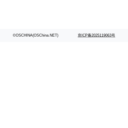
©OSCHINA(OSChina.NET)
京ICP备2025119063号