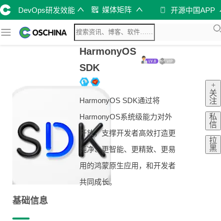
媒体矩阵
DevOps研发效能
开源中国APP
HarmonyOS
SDK
+
关
HarmonyOS SDK通过将
注
私
HarmonyOS系统级能力对外
信
开放，支撑开发者高效打造更
拉
黑
纯净、更智能、更精致、更易
用的鸿蒙原生应用，和开发者
共同成长。
基础信息