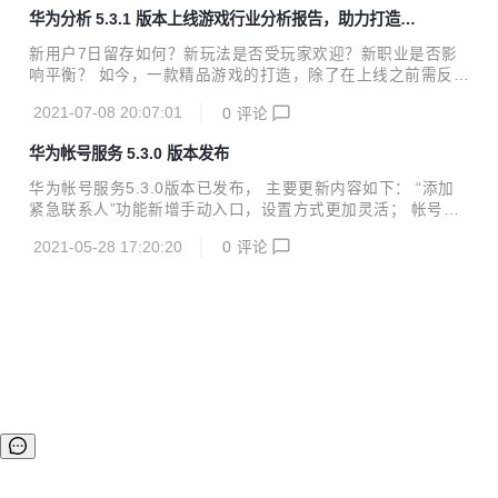
各项服务。 HMS Core 6.0将华为在媒体应用、图形渲染、网
华为分析 5.3.1 版本上线游戏行业分析报告，助力打造精
络加速等多个优势领域的先进技术进一步开放。在媒体领域，
品游戏
新增了多媒体管线服务（AV Pipeline Kit），通过音视频开发
新用户7日留存如何？新玩法是否受玩家欢迎？新职业是否影
框架及视频超分、声音事件检测等插件，帮助开发者解决音视
响平衡？ 如今，一款精品游戏的打造，除了在上线之前需反复
频应用开发难、功耗压力大的痛点。在图形领域开放了3D建模
打磨，同时上线后基于数据反馈快速优化迭代，方能快速提升
能力（3D Modeling Kit），为开发者提供基于AI...
2021-07-08 20:07:01
0
评论
游戏体验，延长游戏生命周期。挖掘运营数据价值，构建丰富
的数据分析模型，通过数据驱动业务运营，成为打造精品游戏
华为帐号服务 5.3.0 版本发布
的必要条件。 华为分析推出游戏行业报告与埋点模板 华为分
析5.3.1版本上线游戏行业分析报告，提供完整的MMO、卡牌
华为帐号服务5.3.0版本已发布， 主要更新内容如下： “添加
类游戏的指标体系搭建，以及对应的埋点模板和代码样例。报
紧急联系人”功能新增手动入口，设置方式更加灵活； 帐号安
告分为三个部分：核心指标看板、系统玩法监控、玩家及付费
全页面调整，增加开启状态标识； 优化销户体验。 详细版本
情况分析。 核心指标看板 将运营人员最关心的数据加入核心
2021-05-28 17:20:20
0
评论
更新说明可查看新特性介绍
指标看板，可以一目了然地掌握游戏当前的数据表现，...