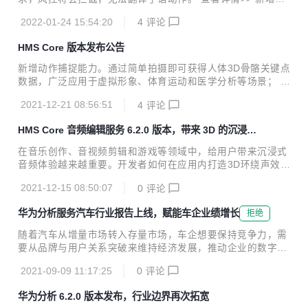
众同步至HUAWEI Ads功能，实现精准投放高价值用户，提升
2022-01-24 15:54:20
4
评论
广告效率； 新增服务端Java SDK，开发者可以快速集成使用
API接口能力。 查看详情>> 新增人脸遮挡功能，实现对目标
HMS Core 版本发布公告
人脸的动态遮挡，有效保护人脸隐私； 新增曲线变速功能，可
自定义调整视频播放速度，实现非线性变速； 新增裁剪功能，
新增动作捕捉能力。通过简单拍摄即可获得人体3D骨骼关键点
支持修改图片、视频尺寸。 查看详情>> 新增单麦降噪功能，
数据，广泛应用于虚拟形象、体育运动和医学分析等场景； 3
满足用户个性化使用需求； 新增原子能力SDK的集成方式，
D物体建模能力iOS版本上线。 查看详情>> 新增道路吸附能
可自定义UI，开发者能根据App需求自定义使用界面。 查看详
2021-12-21 08:56:51
4
评论
力。可根据坐标点绑路，解决因信号丢失或无法绑路而导致的
情>> 提供将拍摄图...
轨迹丢失问题。 查看详情>> 新增原子能力SDK的集成方式。
HMS Core 音频编辑服务 6.2.0 版本，带来 3D 的沉浸式
提供UI SDK和原子能力SDK两种集成方式，其中原子能力SD
体验
K可自定义UI，用户能根据个人喜好自定义使用界面； 原子能
在音乐创作、音视频剪辑和游戏等领域中，给用户带来沉浸式
力SDK新增AI剪辑能力，提供人像复活、人物追踪、专属滤
音频体验越来越重要。开发者如何在应用内打造3D环绕声效？
镜、AI着色、一键染发5个AI能力。 查看详情>> REST新增划
华为音频编辑服务6.2.0版本此次带来了空间动态渲染功能，
船运动记录； 新增支持加拿大、以色列、摩洛哥、梵蒂冈4个
2021-12-15 08:50:07
0
评论
可以将人声、乐器等音频元素渲染到指定的三维空间方位，支
国家/地区。 查...
持静态和动态渲染两种模式，进一步提升应用中的音效体验。
华为分析服务汽车行业报告上线，赋能车企业绩增长
拒绝
开发者可以点击查看以下Demo演示，了解集成效果并上手实
验功能特性。 开发实战 1. 开发准备 开发者提前准备音乐素
随着汽车从增量市场转入存量市场，车企想要保持竞争力，需
材，MP3格式最佳。其他音频格式请参考“2.4”步骤转换，视
要从品牌与用户关系突破来维持经济发展，推动企业的数字化
频格式请参考“2.5”步骤进行音频提取。 1.1项目级build.gradl
转型升级。 华为分析服务6.2.0版本上线汽车行业报告，从车
e里配置Maven仓地址： buildscript { repo...
2021-09-09 11:17:25
0
评论
辆服务、购车销售分析和社区与售后构建汽车行业专属全域数
据指标体系，提供埋点模板和代码样例，帮助企业提升用户体
华为分析 6.2.0 版本发布，行业边界再次拓宽
验，打造品牌优势。 构建全域数据指标体系，提升用户价值运