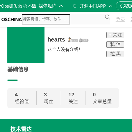
媒体矩阵
vOps研发效能
开源中国APP
切
登录
+ 关注
hearts
私 信
这个人没有介绍！
拉 黑
基础信息
4
3
12
0
经验值
粉丝
关注
文章总量
技术雷达