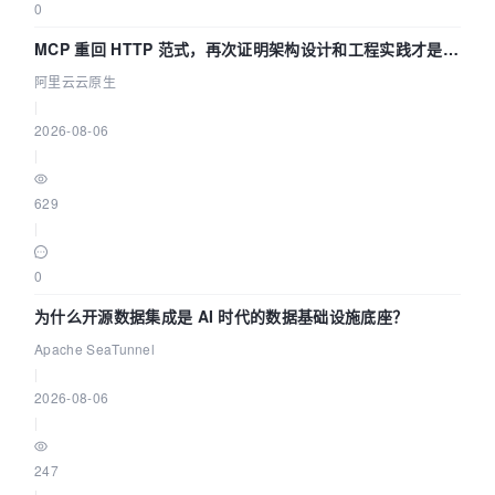
0
MCP 重回 HTTP 范式，再次证明架构设计和工程实践才是稀
缺资源
阿里云云原生
|
2026-08-06
|
629
|
0
为什么开源数据集成是 AI 时代的数据基础设施底座？
Apache SeaTunnel
|
2026-08-06
|
247
|