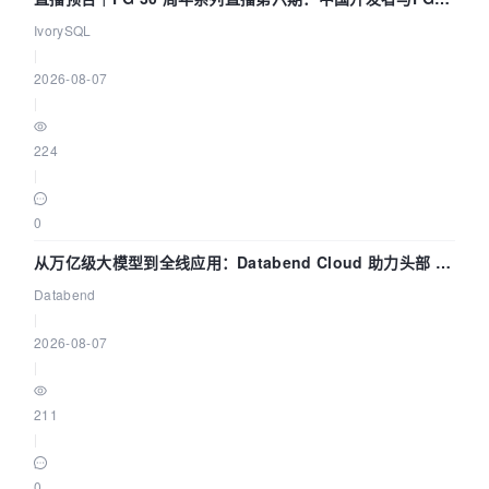
核——我们改得动吗？我们贡献了什么？
IvorySQL
|
2026-08-07
|
224
|
0
从万亿级大模型到全线应用：Databend Cloud 助力头部 AI
企业构建全链路 Trace 数据管道
Databend
|
2026-08-07
|
211
|
0