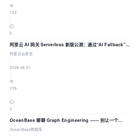
153
|
0
阿里云 AI 网关 Serverless 新版公测：通过“AI Fallback”与
拓扑可视化构建 AI 流量治理底座
阿里云云原生
|
2026-08-07
|
139
|
0
OceanBase 聊聊 Graph Engineering —— 别让一个
Agent 既当运动员又
OceanBase数据库
|