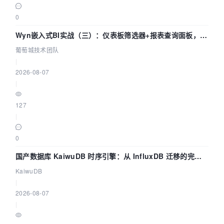
0
Wyn嵌入式BI实战（三）：仪表板筛选器+报表查询面板，参
数联动全闭环
葡萄城技术团队
|
2026-08-07
|
127
|
0
国产数据库 KaiwuDB 时序引擎：从 InfluxDB 迁移的完整
技术路径
KaiwuDB
|
2026-08-07
|