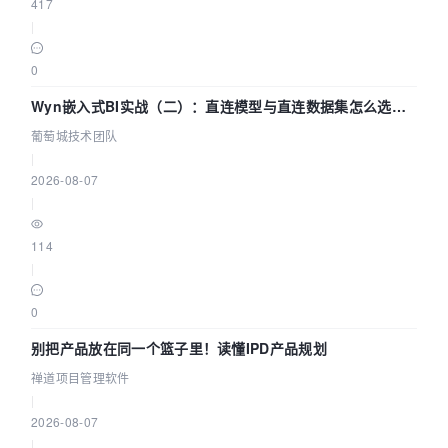
417
|
0
Wyn嵌入式BI实战（二）：直连模型与直连数据集怎么选，
参数为什么不生效？| 葡萄城技术团队
葡萄城技术团队
|
2026-08-07
|
114
|
0
别把产品放在同一个篮子里！读懂IPD产品规划
禅道项目管理软件
|
2026-08-07
|