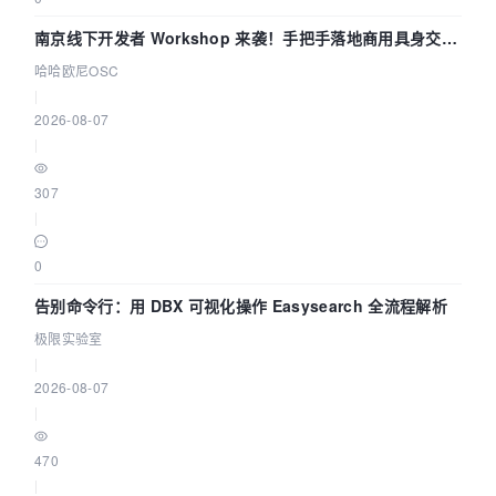
南京线下开发者 Workshop 来袭！手把手落地商用具身交互
智能 Agent 应用
哈哈欧尼OSC
|
2026-08-07
|
307
|
0
告别命令行：用 DBX 可视化操作 Easysearch 全流程解析
极限实验室
|
2026-08-07
|
470
|