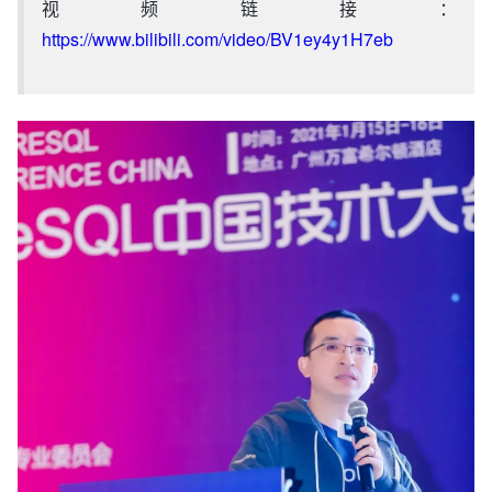
视频链接：
https://www.bilibili.com/video/BV1ey4y1H7eb