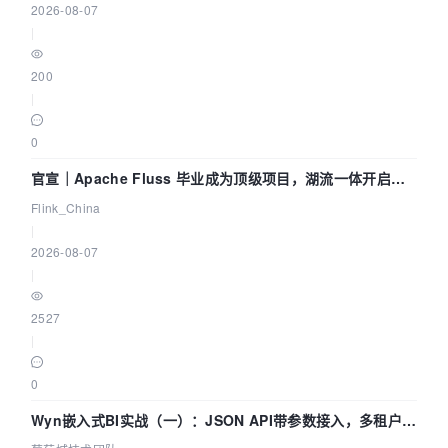
2026-08-07
|
200
|
0
官宣｜Apache Fluss 毕业成为顶级项目，湖流一体开启
Agentic Lake 全面实时化时代
Flink_China
|
2026-08-07
|
2527
|
0
Wyn嵌入式BI实战（一）：JSON API带参数接入，多租户数
据源配置指南 | 葡萄城技术团队