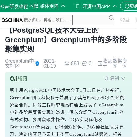
媒体矩阵
vOps研发效能
开源中国APP
切
登录
【PostgreSQL技术大会上的
Greenplum】Greenplum中的多阶段
聚集实现
Greenplum中
2021-
收录
数据
专
883
0
文社区
01-19
于
库
区
复制
第十届PostgreSQL中国技术大会于1月15日在广州举行，
Greenplum团队积极参与并展示了其与PostgreSQL社区的
紧密合作。研发工程师李晓亮在会上发表了《Greenplum
中的多阶段聚集实现》演讲，深入介绍了Greenplum的分
布式架构、多阶段聚集操作、DQA实现优化及
Groupingsets等内容，获得观众好评。为方便社区成员学
习，演讲内容已重录并上传至GreenplumB站频道，相关