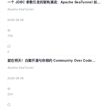
一个 JDBC 参数引发的架构演进：Apache SeaTunnel 如何
解决数据同步中的“定时 Flush”难题
Apache SeaTunnel
|
2026-08-06
|
796
|
0
就在明天！白鲸开源与你相约 Community Over Code
Asia 2026 主题演讲！
Apache SeaTunnel
|
2026-08-06
|
224
|