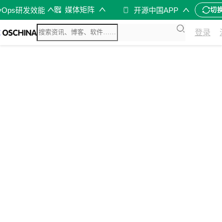
媒体矩阵
vOps研发效能
开源中国APP
切
登录