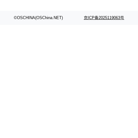
©OSCHINA(OSChina.NET)
京ICP备2025119063号