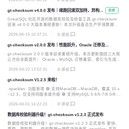
磅特性，同时恢复旧版主从复制语法兼容，大幅降低运 维升级
成本。
gt-checksum v4.0.0 发布｜续跑回滚双加持，异构迁
拒绝
移与安全能力跃升
GreatSQL 社区开源的数据库校验及修复工具 gt-checksum
迎来 v4.0.0 大版本重磅更新！本次升级直击生产环境数据校
验的核心痛点，新增断点续传、反向回滚 SQL、自定义数据
2026-06-15 10:37:21
0
评论
类型映射等关键能力，同时在权限预检、安全策略、性能优化
等维度全面增强，让数据校验与修复真正适配生产级场景。
gt-checksum v2.0.0 发布｜性能跃升，Oracle 迁移及索
一、为什么升级？生产环境的「校验痛点」 在数据库迁移验
引 / 生成列升级
收、跨版本升级、主从一致性检查、Oracle → MySQL 异构
gt-checksum 2.0.0 版本迎来重磅升级，本次更新围绕三大核
迁移等场景中，我们总能遇到这些棘手问题： 校验任务跑了几
心方向全面提升： Oracle→MySQL 迁移兼容、索引与生成列
小时突然中断，只能从头再来，耗时又耗资源； 在线修复数据
检测修复、核心性能大幅优化。 同时修复多项关键问题，完善
后发现不符合预期，却没有现成的回滚手段； 异构迁移时数据
2026-04-22 13:52:31
0
评论
全场景测试覆盖，让数据库结构与数据一致性校验更高效、更
类型不匹配，...
精准、更稳定。 一、核心功能新增 Oracle→MySQL 全模式
gt-checksum V1.2.5 来啦！
兼容落地支持 Oracle→MySQL data/struct 双模式校验，采
用列类型映射实现宽松兼容，覆盖 VARCHAR2/CHAR/NCHA
:sparkles: 功能新增 🟢 支持MariaDB→MariaDB，覆盖 10.x
R/NVARCHAR2/NUMBER/FLOAT/TIMESTAMP/DATE/CLO
~12.3，仅支持同版本或升级 🟢 支持MySQL 5.6/5.7/8.0/8.
B/BLOB/RAW 等主流 Oracle 字段类型。...
4，仅支持同版本或升级 🟢 支持 MariaDB→MySQL 8.0/8.
2026-04-01 14:22:23
0
评论
4，支持 JSON / 排序集自动映射 :wrench: 优化 统一结构差
异分级，字符集 / 元数据比对更精准 🧪 测试 新增多场景回归
数据库校验利器升级！gt-checksum v1.2.3 正式发布
测试，覆盖全链路 :bug: 修复 通配符、连接池死锁、DDL 语
法、标识符转义等问题
数据库校验利器升级！gt-checksum v1.2.3 正式发布 更快、
更稳、更智能——你的数据一致性守护专家 :sparkles: 写在前