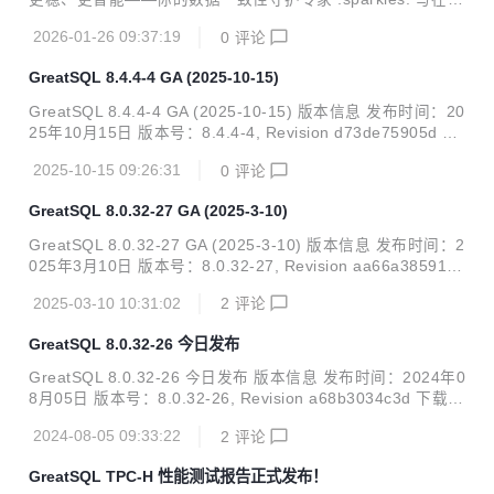
面 在日常的数据库运维与数据迁移中，你是否经常被这样的问
2026-01-26 09:37:19
0
评论
题困扰： 数据不一致却难以快速定位 跨库校验复杂繁琐 存储
过程、触发器难对比 大表校验内存飙升，被 OOM 直接 Kill
GreatSQL 8.4.4-4 GA (2025-10-15)
今天，我们为你带来一个好消息——gt-checksum v1.2.3全新
发布，专门针对上述痛点进行了全面增强与优化！ 发布会预
GreatSQL 8.4.4-4 GA (2025-10-15) 版本信息 发布时间：20
约：https://meeting.tencent.com/dw/hSVg8Wu4ixfk 发布会
25年10月15日 版本号：8.4.4-4, Revision d73de75905d 下
时间：2026年1月26日下午15:30 :rocke...
载链接：https://gitee.com/GreatSQL/GreatSQL/releases/t
2025-10-15 09:26:31
0
评论
ag/GreatSQL-8.4.4-4 用户手册：https://greatsql.cn/docs/
8.4.4-4/ 特性增强 GreatSQL 8.4.4.-4版本在Percona Server
GreatSQL 8.0.32-27 GA (2025-3-10)
for MySQL 8.4.4-4版本的基础上，主要在 高可用、高性能、
高兼容、高安全四个方面进行了多项特性增强，使得 G...
GreatSQL 8.0.32-27 GA (2025-3-10) 版本信息 发布时间：2
025年3月10日 版本号：8.0.32-27, Revision aa66a385910
下载链接：https://gitee.com/GreatSQL/GreatSQL/release
2025-03-10 10:31:02
2
评论
s/tag/GreatSQL-8.0.32-27 用户手册：https://greatsql.cn/d
ocs/8.0.32-27/ 改进提升 在GreatSQL 8.0.32-27版本中新增
GreatSQL 8.0.32-26 今日发布
高性能并行查询引擎Turbo，升级Rapid引擎内核版本，优化M
GR大事务压缩传输机制，完善greatdb_ha plugin，In...
GreatSQL 8.0.32-26 今日发布 版本信息 发布时间：2024年0
8月05日 版本号：8.0.32-26, Revision a68b3034c3d 下载链
接：https://gitee.com/GreatSQL/GreatSQL/releases/tag/G
2024-08-05 09:33:22
2
评论
reatSQL-8.0.32-26 用户手册：https://greatsql.cn/docs/8.0.
32-26/ 特性增强 GreatSQL 8.0.32-26 版本在 高可用、高性
GreatSQL TPC-H 性能测试报告正式发布！
能、高兼容、高安全 等多方面都有增强新特性，包括 Clone