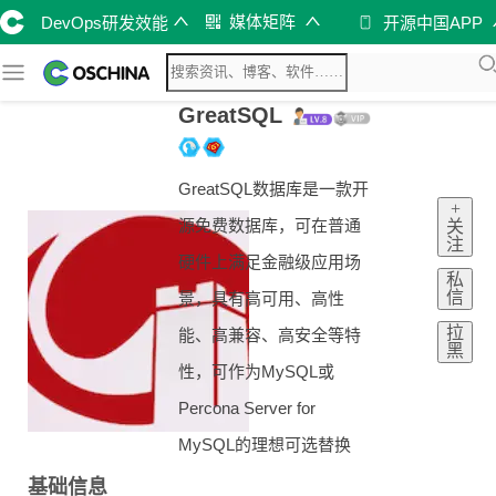
媒体矩阵
DevOps研发效能
开源中国APP
GreatSQL
GreatSQL数据库是一款开
+
源免费数据库，可在普通
关
注
硬件上满足金融级应用场
私
信
景，具有高可用、高性
拉
能、高兼容、高安全等特
黑
性，可作为MySQL或
Percona Server for
MySQL的理想可选替换
基础信息