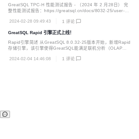
增量备份、压缩备份，MGR 新加入成员节点时自动选择最新
GreatSQL TPC-H 性能测试报告 - （2024 年 2 月28日） 完
数据节点为 donor...
整性能测试报告：https://greatsql.cn/docs/8032-25/user-m
anual/10-optimze/3-3-benchmark-greatsql-tpch-report.ht
2024-02-28 09:49:43
1
评论
ml 1、概述 本次测试针对GreatSQL数据库基于标准 TPC-H
场景的测试。 TPC-H（商业智能计算测试）是美国交易处理
GreatSQL Rapid 引擎正式上线！
效能委员会（TPC，TransactionProcessing Performance C
ouncil）组织制定的用来模拟决策支持类应用的一个测试集。
Rapid引擎简述 从GreatSQL 8.0.32-25版本开始，新增Rapid
目前，学术界和工业界普遍采用 TPC...
存储引擎，该引擎使得GreatSQL能满足联机分析（OLAP）
查询请求。 Rapid引擎采用插件（Plugin）方式嵌入GreatSQ
2024-02-04 14:46:08
1
评论
L中，可以在线动态安装或卸载。 Rapid引擎不会直接面对客
户端和应用程序，用户无需修改原有的数据访问方式。它是一
个无共享、内存化、混合列式存储的查询处理引擎，其设计目
的是为了高性能的处理分析型查询。 Rapid引擎整体架构如下
图所示： Rapid引擎的核心代码是采用C++11开发，该引擎没
有任何其他的依赖。 Rapid引擎适用于OLAP场景，它采用向
量化计算技术，充分利用CPU ...