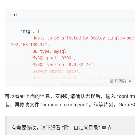
Ini
    "msg": 
[

        "Hosts to be affected by Deploy single-node MySQL server using binary installation: 
192.168.139.37",

        "DB type: mysql",

        "MySQL port: 3306",

        "MySQL version: 8.0.32-27",

        "Server specs: auto",

        "Roles to be executed: ../roles/pre_check_and_set, ../roles/mysql_server",

展开代码
▼
        "mycnf_dir: /database/mysql/etc/3306",

        "datadir: /database/mysql/data/3306",

可以看到上面的信息，安装时请确认无误后，输入 "confirm"
        "tmpdir: /database/mysql/tmp/3306",

装，再修改文件 "common_config.yml"。稍等片刻，Grea
        "binlog_dir: /database/mysql/log/binlog/3306",

        "relaylog_dir: /database/mysql/log/relaylog/3306",

        "redolog_dir: /database/mysql/log/redolog/3306",

        "socket_dir: /database/mysql/data/3306",

有需要修改，请下滑看 "附：自定义目录" 章节
        "mysqlx_socket_dir: /database/mysql/data/3306"
