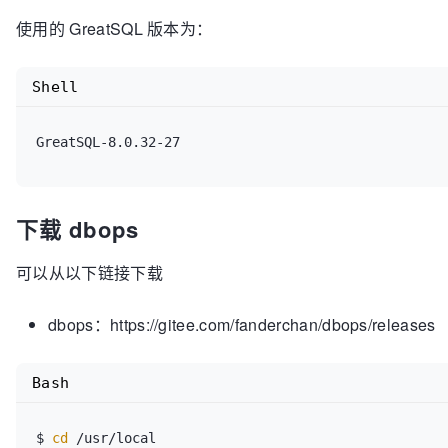
使用的 GreatSQL 版本为：
Shell
下载 dbops
可以从以下链接下载
dbops：https://gitee.com/fanderchan/dbops/releases
Bash
$ 
cd
 /usr/local
