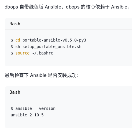
dbops 自带绿色版 Ansible，dbops 的核心依赖于 Ans
Bash
$ 
cd
 portable-ansible-v0.5.0-py3

$ sh setup_portable_ansible.sh

$ 
source
最后检查下 Ansible 是否安装成功：
Bash
$ ansible --version
