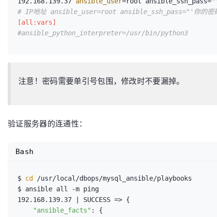
192.168.139.37 
ansible_user
=root ansible_ssh_pass=
"
# IP地址 ansible_user=root ansible_ssh_pass="'你的密
[all:vars]
#ansible_python_interpreter=/usr/bin/python3
注意！密码需要单引号包围，修改时不要漏掉。
验证服务器的连通性：
Bash
$ 
cd
 /usr/local/dbops/mysql_ansible/playbooks

$ ansible all -m ping

192.168.139.37 | SUCCESS => {

"ansible_facts"
: {
