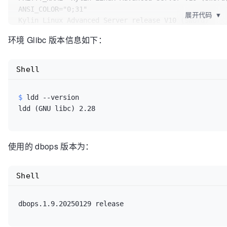
ANSI_COLOR="0;31"

展开代码
▼
环境 Glibc 版本信息如下：
$ 
uname
 -a
Linux gip 4.19.90-24.4.v2101.ky10.x86_64 #1 SMP Mon 
Shell
$ 
ldd --version
使用的 dbops 版本为：
Shell