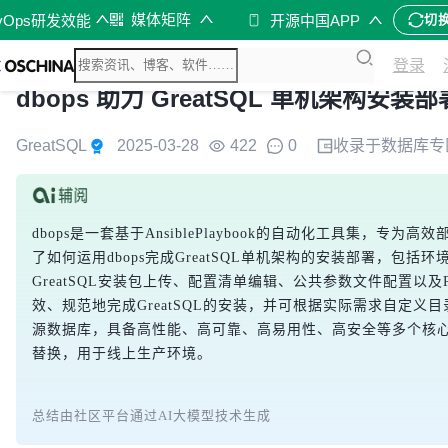
媒体矩阵
vOps研发效能
开源中国APP
切
登录
dbops 助力 GreatSQL 单机架构安装部
GreatSQL
2025-03-28
422
0
收录于
数据库
专
dbops是一套基于AnsiblePlaybook的自动化工具集，
了如何运用dbops完成GreatSQL单机架构的安装部署，包括环境准
GreatSQL安装包上传、配置清单编辑、公共参数文件配置以及Pl
效、规范地完成GreatSQL的安装，并可根据实际需求自定义目
源数据库，具备高性能、高可靠、高易用性、高安全等多个核心特性，可
替换，用于线上生产环境。
总结由社区平台通过AI大模型技术生成