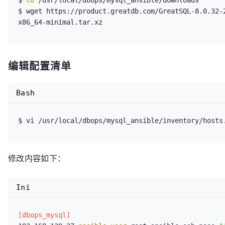
$ 
cd
 /usr/local/dbops/mysql_ansible/downloads

$ wget https://product.greatdb.com/GreatSQL-8.0.32-
编辑配置清单
Bash
修改内容如下：
Ini
[dbops_mysql]