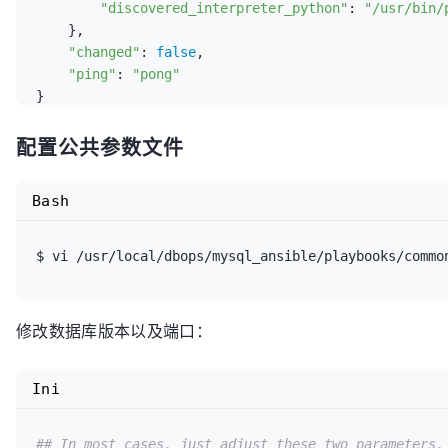
"discovered_interpreter_python"
: 
"/usr/bin/
    },

"changed"
: 
false
,

"ping"
: 
"pong"
配置公共参数文件
Bash
修改数据库版本以及端口：
Ini
## In most cases, just adjust these two parameters.