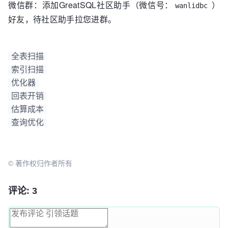
微信群：添加GreatSQL社区助手（微信号：
）
wanlidbc
索引不适用于此次查询
好友，待社区助手拉您进群。
                      "cause": "not_applicable"  

                    },

                    {

                      "index": "idx_age",

全表扫描
                      "usable": 
true
,  
-- 
索引扫描
idx_age索引可用于此次查询
优化器
                      "key_parts": [  
-- 索引基
回表开销
于age，id创建
                        "age",

估算成本
                        "id"

查询优化
                      ]

                    }

                  ],

                  "setup_range_conditions": [

© 著作权归作者所有
                  ],

                  "group_index_range": {

评论: 3
                    "chosen": 
false
,

                    "cause": 
"not_group_by_or_distinct"
