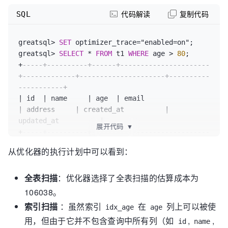
    echo "耗时：$((end_time - start_time)) 秒"

SQL
代码解读
复制代码
}

# 执行主函数
greatsql
>
SET
 optimizer_trace
=
"enabled=on";

greatsql
>
SELECT
*
FROM
 t1 
WHERE
 age 
>
80
+
-----+----------+------+----------------------
+-------------+---------------------+----------
-----------+
|
 id  
|
 name     
|
 age  
|
 email                
|
 address     
|
 created_at          
|
updated_at          
|
展开代码
▼
+
-----+----------+------+----------------------
+-------------+---------------------+----------
从优化器的执行计划中可以看到：
-----------+
|
48
|
 name 
48
|
81
|
 email48
@example
.com  
全表扫描
：优化器选择了全表扫描的估算成本为
|
 address 
48
|
2024
-12
-26
11
:
25
:
00
|
2024
-12
-
26
11
:
25
:
00
|
106038。
|
87
|
 name 
87
|
81
|
 email87
@example
.com  
索引扫描
：虽然索引
在
列上可以被使
idx_age
age
|
 address 
87
|
2024
-12
-26
11
:
25
:
00
|
2024
-12
-
用，但由于它并不包含查询中所有列（如
,
,
26
11
:
25
:
00
|
id
name