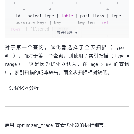
-+---------------+---------+---------+------+--
            $my_conn -e "INSERT INTO 
-----+----------+-----------------------+
${table_name} (id, name, age, email, address, 
|
 id 
|
 select_type 
|
table
|
 partitions 
|
 type  
created_at, updated_at) VALUES $values
;"
|
 possible_keys 
|
 key     
|
 key_len 
|
ref
|
values
=
""
# 重置values
rows
|
 filtered 
|
 Extra                 
|
        fi

展开代码
▼
+
----+-------------+-------+------------+------
    done

-+---------------+---------+---------+------+--
}

对于第一个查询，优化器选择了全表扫描（
type =
-----+----------+-----------------------+
），而对于第二个查询，则使用了索引扫描（
|
1
|
 SIMPLE      
|
 t1    
|
NULL
|
range
ALL
type =
# 主执行函数
|
 idx_age       
|
 idx_age 
|
5
|
NULL
|
）。这是因为优化器认为，在
的查询
main() {

range
age > 80
55344
|
100.00
|
Using
 index 
condition
|
    echo "开始创建表..."

中，索引扫描的成本较高，而全表扫描相对较低。
+
----+-------------+-------+------------+------
    create_table

-+---------------+---------+---------+------+--
    echo "表创建完成！"

优化器分析
-----+----------+-----------------------+
    echo "开始批量插入数据..."

start_time
=$(date +%s)

    bulk_insert

end_time
=$(date +%s)

启用
查看优化器的执行细节：
optimizer_trace
    echo "插入数据完成！"
