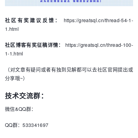
          {

            "ref_optimizer_key_uses": [

社区有奖建议反馈：
https://greatsql.cn/thread-54-1-
            ]

          },

1.html
          {

            "rows_estimation": [ 
--行数估算
社区博客有奖征稿详情：
https://greatsql.cn/thread-100-
              {

1-1.html
                "table": "`t1`",

                "range_analysis": {

                  "table_scan": { 
--全表扫描
（对文章有疑问或者有独到见解都可以去社区官网提出或
                    "rows": 
994078
,  
--  994078 
分享哦~）
行需要被扫描
                    "cost": 
106040
-- 106040 
技术交流群：
是执行全表扫描的估算成本
                  },

微信&QQ群：
                  "potential_range_indexes": [ 
--潜在范围索引
                    {

QQ群：533341697
                      "index": "PRIMARY",

                      "usable": 
false
,  
-- 主键