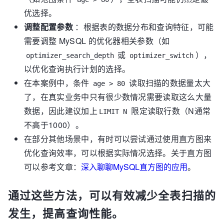
            "condition_processing": {

优选择。
              "condition": "WHERE",

调整配置参数
：根据表的数据分布和查询特征，可能
              "original_condition": "
需要调整 MySQL 的优化器相关参数（如
(`t1`.`age` > 80)",

              "steps": [

或
），
optimizer_search_depth
optimizer_switch
                {

以优化查询执行计划的选择。
                  "transformation": 
在本案例中，条件
读取扫描的数据量太大
age > 80
"equality_propagation", 
--传播等式
了，在真实业务中只有很少数情况需要读取这么大量
                  "resulting_condition": "
(`t1`.`age` > 80)"

数据，因此建议加上
限定读取行数（N通常
LIMIT N
                },

不高于1000）。
                {

在部分其他场景中，有时可以尝试通过使用直方图来
                  "transformation": 
"constant_propagation", 
--传播常量
优化查询效率，可以根据实际情况选择。关于直方图
                  "resulting_condition": "
可以参考文章：
深入聊聊MySQL直方图的应用
。
(`t1`.`age` > 80)"

                },

通过这些方法，可以有效减少全表扫描的
                {

                  "transformation": 
发生，提高查询性能。
"trivial_condition_removal", 
--移除无关条件