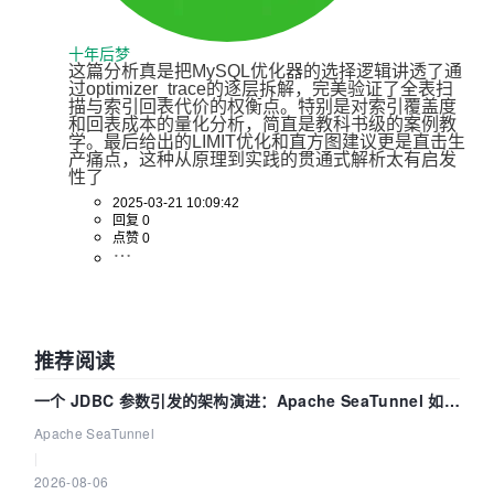
                    }

                  }

十年后梦
                }

这篇分析真是把MySQL优化器的选择逻辑讲透了通
              }

过optimizer_trace的逐层拆解，完美验证了全表扫
描与索引回表代价的权衡点。特别是对索引覆盖度
            ]

和回表成本的量化分析，简直是教科书级的案例教
          },

学。最后给出的LIMIT优化和直方图建议更是直击生
          {

产痛点，这种从原理到实践的贯通式解析太有启发
性了
            "considered_execution_plans": [ 
--
2025-03-21 10:09:42
考虑的执行计划
回复 0
              {

点赞 0
                "plan_prefix": [

                ],

                "table": "`t1`",

                "best_access_path": {  
-- 最优
访问方式
推荐阅读
                  "considered_access_paths": [

一个 JDBC 参数引发的架构演进：Apache SeaTunnel 如何
                    {

                      "rows_to_scan": 
994078
,

解决数据同步中的“定时 Flush”难题
Apache SeaTunnel
                      "access_type": "scan",  

|
                      "resulting_rows": 
994078
,

2026-08-06