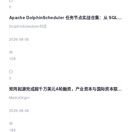
0
Apache DolphinScheduler 任务节点实战合集：从 SQL、
DataX 到 Spark、Flink 一次配置全打通
DolphinScheduler社区
|
2026-08-06
|
108
|
0
矩阵起源完成超千万美元A轮融资，产业资本与国际资本联手
押注企业级AI基础设施赛道
MatrixOrigin
|
2026-08-06
|
189