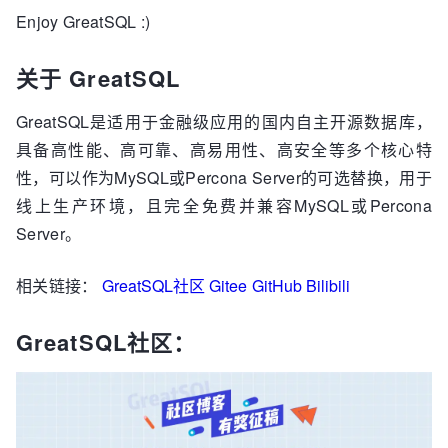
                  "resulting_condition": "
Enjoy GreatSQL :)
(`t1`.`age` > 80)"

                }

关于 GreatSQL
              ]

            }

          },

GreatSQL是适用于金融级应用的国内自主开源数据库，
          {

具备高性能、高可靠、高易用性、高安全等多个核心特
            "substitute_generated_columns": {

性，可以作为MySQL或Percona Server的可选替换，用于
            }

线上生产环境，且完全免费并兼容MySQL或Percona
          },

          {

Server。
            "table_dependencies": [ 
--表依赖
              {

相关链接：
GreatSQL社区
Gitee
GitHub
Bilibili
                "table": "`t1`",

                "row_may_be_null": 
false
,

GreatSQL社区：
                "map_bit": 
0
,

                "depends_on_map_bits": [

                ]

              }

            ]

          },
