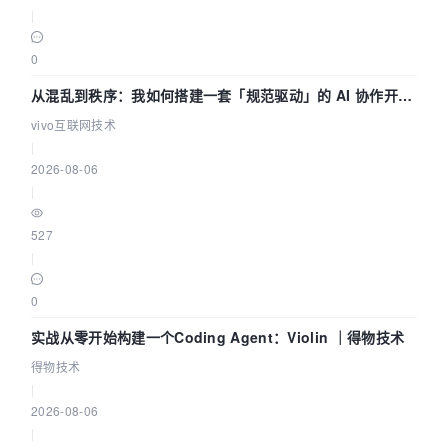
|
0
从混乱到秩序：我如何搭建一套「规范驱动」的 AI 协作开发
体系
vivo互联网技术
|
2026-08-06
|
527
|
0
实战从零开始构建一个Coding Agent：Violin ｜得物技术
得物技术
|
2026-08-06
|