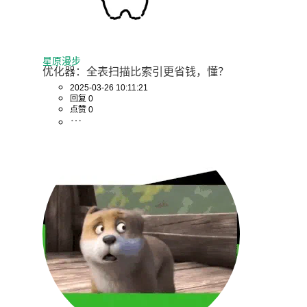
"index_dives_for_eq_ranges": 
true
,

                        "rowid_ordered": 
false
,

                        "using_mrr": 
false
,

星原漫步
优化器：全表扫描比索引更省钱，懂？
                        "index_only": 
false
,

                        "in_memory": 
0
,

2025-03-26 10:11:21
回复 0
                        "rows": 
379410
,  
-- 使
点赞 0
用idx_age索引估算扫描行数
                        "cost": 
417303
,  
-- 使
用idx_age索引估算成本
                        "chosen": 
false
,  
-- 未
选择该索引
                        "cause": "cost"

                      }

                    ],

"analyzing_roworder_intersect": {

                      "usable": 
false
,

                      "cause": 
"too_few_roworder_scans"
