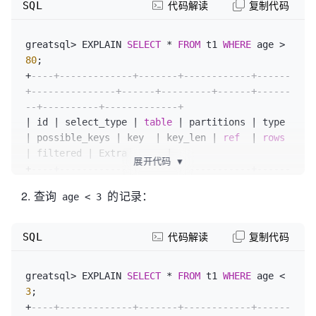
        id INT primary key,

SQL
代码解读
复制代码
        name VARCHAR(255),

        age INT,

greatsql
>
 EXPLAIN 
SELECT
*
FROM
 t1 
WHERE
 age 
>
        email VARCHAR(255),

80
        address VARCHAR(255),

+
----+-------------+-------+------------+------
        created_at DATETIME,

+---------------+------+---------+------+------
        updated_at DATETIME,

--+----------+-------------+
                key idx_age(age)

|
 id 
|
 select_type 
|
table
|
 partitions 
|
 type 
    )
;"
|
 possible_keys 
|
 key  
|
 key_len 
|
ref
|
rows
}

|
 filtered 
|
 Extra       
|
展开代码
▼
+
----+-------------+-------+------------+------
# 批量插入数据
+---------------+------+---------+------+------
bulk_insert() {

查询
的记录：
age < 3
--+----------+-------------+
values
=
""
|
1
|
 SIMPLE      
|
 t1    
|
NULL
|
ALL
    for ((
i
=
1
; i<=1000000; i++)); do
|
 idx_age       
|
NULL
|
NULL
|
NULL
|
        values+="($i, 'name $i', $((RANDOM % 
SQL
代码解读
复制代码
994098
|
37.05
|
Using
where
|
100)), 'email$i@example.com', 'address $i', 
+
----+-------------+-------+------------+------
NOW(), NOW()),"

greatsql
>
 EXPLAIN 
SELECT
*
FROM
 t1 
WHERE
 age 
<
+---------------+------+---------+------+------
        if (( i % 
1000
 == 
0
 ))
; then
3
--+----------+-------------+
values
=
${values%,}
# 去掉最后的逗号
+
----+-------------+-------+------------+------
# 执行插入