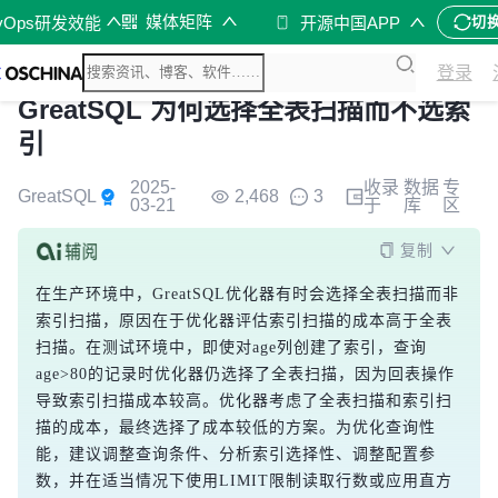
媒体矩阵
vOps研发效能
开源中国APP
切
登录
GreatSQL 为何选择全表扫描而不选索
引
2025-
收录
数据
专
GreatSQL
2,468
3
03-21
于
库
区
复制
在生产环境中，GreatSQL优化器有时会选择全表扫描而非
索引扫描，原因在于优化器评估索引扫描的成本高于全表
扫描。在测试环境中，即使对age列创建了索引，查询
age>80的记录时优化器仍选择了全表扫描，因为回表操作
导致索引扫描成本较高。优化器考虑了全表扫描和索引扫
描的成本，最终选择了成本较低的方案。为优化查询性
能，建议调整查询条件、分析索引选择性、调整配置参
数，并在适当情况下使用LIMIT限制读取行数或应用直方