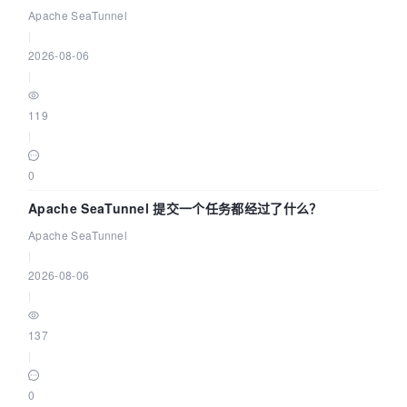
          },

Community Over Code Asia 2026
Apache SeaTunnel
          {

|
            "refine_plan": [ 
--优化计划细节
2026-08-06
              {

|
                "table": "`t1`"

              }

119
            ]

|
          }

        ]

0
      }

Apache SeaTunnel 提交一个任务都经过了什么？
    },

    {

Apache SeaTunnel
      "join_execution": {

|
        "select#": 
1
,

2026-08-06
        "steps": [

|
        ]

      }

137
    }

|
  ]

0