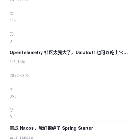
|
110
|
0
OpenTelemetry 社区太强大了，DataBuff 也可以吃上它的
eBPF 链路了
乒乓狂魔
|
2026-08-06
|
355
|
0
集成 Nacos，我们拒绝了 Spring Starter
三刀_sandao