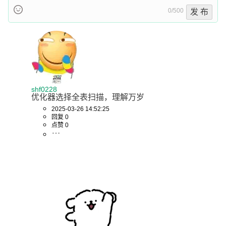
                  },

0/500
发 布
                  "skip_scan_range": {

"potential_skip_scan_indexes": [

                      {

                        "index": "idx_age",

                        "usable": 
false
,

                        "cause": 
shf0228
"query_references_nonkey_column"

优化器选择全表扫描，理解万岁
                      }

2025-03-26 14:52:25
                    ]

回复 0
                  },

点赞 0
"analyzing_range_alternatives": {

                    "range_scan_alternatives": 
[

                      {

                        "index": "idx_age",

                        "ranges": [

                          "80 < age"

                        ],
