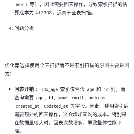
|
130
|
 name 
130
|
81
|
 email130
@example
.com 
等），因此需要回表操作，导致索引扫描的估
email
|
 address 
130
|
2024
-12
-26
11
:
25
:
00
|
2024
-12
-
算成本为 417303，远高于全表扫描。
26
11
:
25
:
00
|
|
201
|
 name 
201
|
81
|
 email201
@example
.com 
问题分析
|
 address 
201
|
2024
-12
-26
11
:
25
:
00
|
2024
-12
-
26
11
:
25
:
00
|
|
232
|
 name 
232
|
81
|
 email232
@example
.com 
|
 address 
232
|
2024
-12
-26
11
:
25
:
00
|
2024
-12
-
26
11
:
25
:
00
|
优化器选择使用全表扫描而不是索引扫描的原因主要是因
|
999998
|
 name 
999998
|
99
|
为：
email999998
@example
.com 
|
 address 
999998
|
2024
-12
-26
11
:
27
:
22
|
2024
-12
-26
11
:
27
:
22
|
回表开销
：
索引仅包含
和
列，而
+
--------+-------------+------+----------------
idx_age
age
id
---------+----------------+--------------------
查询需要
,
,
,
,
,
age
id
name
email
address
-+---------------------+
,
等字段。因此，使用索引后
created_at
updated_at
greatsql
>
SELECT
 trace 
FROM
需要额外的回表操作，这会增加查询的成本。特别是
information_schema.optimizer_trace\G

trace: {

在数据量较大时，回表次数增多，导致整体性能下
  "steps": [

降。