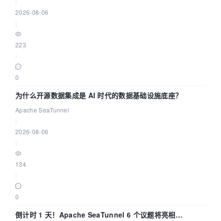
|
              "attached_conditions_summary": [

2026-08-06
                {

|
                  "table": "`t1`",

                  "attached": "(`t1`.`age` > 
223
80)"

|
                }

              ]

0
            }

为什么开源数据集成是 AI 时代的数据基础设施底座？
          },

          {

Apache SeaTunnel
            "finalizing_table_conditions": [ 
--
|
最终确定表条件
2026-08-06
              {

|
                "table": "`t1`",

                "original_table_condition": "
134
(`t1`.`age` > 80)",

|
                "final_table_condition   ": "
(`t1`.`age` > 80)" 
--最终的表条件
0
              }

倒计时 1 天！Apache SeaTunnel 6 个议题将亮相
            ]
