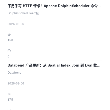
不用手写 HTTP 请求！Apache DolphinScheduler 命令行
dsctl 两分钟上手
DolphinScheduler社区
|
2026-08-06
|
150
|
0
Databend 产品更新：从 Spatial Index Join 到 Eval 数据
管道
Databend
|
2026-08-06
|
175
|