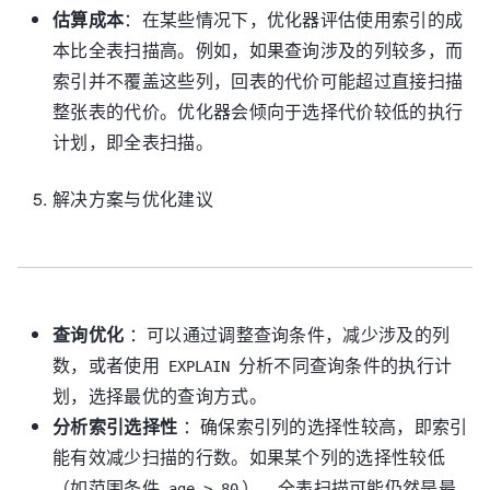
    {

估算成本
：在某些情况下，优化器评估使用索引的成
      "join_preparation": {

本比全表扫描高。例如，如果查询涉及的列较多，而
        "select#": 
1
,

        "steps": [

索引并不覆盖这些列，回表的代价可能超过直接扫描
          {

整张表的代价。优化器会倾向于选择代价较低的执行
            "expanded_query": "/* select#1 */ 
计划，即全表扫描。
select `t1`.`id` AS `id`,`t1`.`name` AS 
`name`,`t1`.`age` AS `age`,`t1`.`email` AS 
`email`,`t1`.`address` AS 
解决方案与优化建议
`address`,`t1`.`created_at` AS 
`created_at`,`t1`.`updated_at` AS `updated_at` 
from `t1` where (`t1`.`age` > 80)"

          }

        ]

查询优化
：可以通过调整查询条件，减少涉及的列
      }

数，或者使用
分析不同查询条件的执行计
    },

EXPLAIN
    {

划，选择最优的查询方式。
      "join_optimization": {

分析索引选择性
：确保索引列的选择性较高，即索引
        "select#": 
1
,

能有效减少扫描的行数。如果某个列的选择性较低
        "steps": [

          {

（如范围条件
），全表扫描可能仍然是最
age > 80