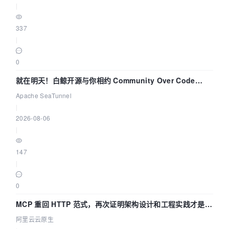
                      "cost": 
106038
,

|
                      "chosen": 
true
                    }

337
                  ]

|
                },

                "condition_filtering_pct": 
100
,

0
                "rows_for_plan": 
994078
,  

就在明天！白鲸开源与你相约 Community Over Code
                "cost_for_plan": 
106038
,  

                "chosen": 
true
-- 优化器最终选
Asia 2026 主题演讲！
Apache SeaTunnel
择了全表扫描，行数为994708，成为106038
|
              }

2026-08-06
            ]

|
          },

          {

147
            "attaching_conditions_to_tables": { 
|
--将条件附加到表
              "original_condition": "
0
(`t1`.`age` > 80)",

MCP 重回 HTTP 范式，再次证明架构设计和工程实践才是稀
"attached_conditions_computation": [

缺资源
阿里云云原生
              ],
