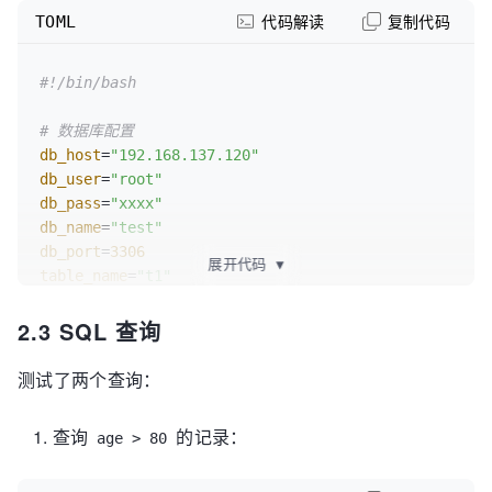
TOML
代码解读
复制代码
#!/bin/bash
# 数据库配置
db_host
=
"192.168.137.120"
db_user
=
"root"
db_pass
=
"xxxx"
db_name
=
"test"
db_port
=
3306
展开代码
▼
table_name
=
"t1"
2.3 SQL 查询
my_conn
=
"greatsql -h$db_host -P$db_port -
u$db_user -p$db_pass -D$db_name"
测试了两个查询：
# 创建大表
create_table() {

查询
的记录：
age > 80
    $my_conn -e "

    CREATE TABLE IF NOT EXISTS ${table_name} (
