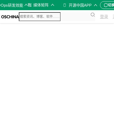
媒体矩阵
vOps研发效能
开源中国APP
切
登录