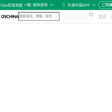
媒体矩阵
vOps研发效能
开源中国APP
切
登录