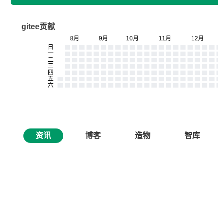
gitee贡献
资讯
博客
造物
智库