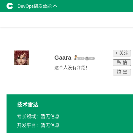
DevOps研发效能
+ 关注
Gaara
私 信
这个人没有介绍！
拉 黑
技术雷达
专长领域：暂无信息
开发平台：暂无信息