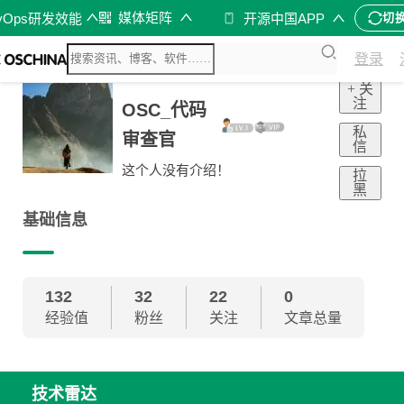
媒体矩阵
vOps研发效能
开源中国APP
切
登录
+ 关
注
OSC_代码
私
审查官
信
这个人没有介绍！
拉
黑
基础信息
132
32
22
0
经验值
粉丝
关注
文章总量
技术雷达