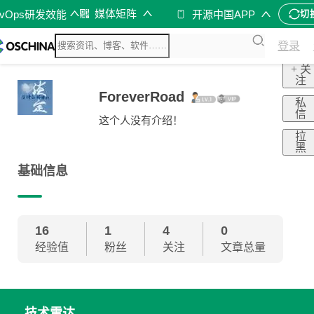
媒体矩阵
evOps研发效能
开源中国APP
切
登录
+ 关
注
ForeverRoad
私
信
这个人没有介绍！
拉
黑
基础信息
16
1
4
0
经验值
粉丝
关注
文章总量
技术雷达