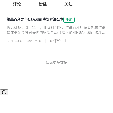
评论
粉丝
关注
维基百科要与NSA和司法部对簿公堂
拒绝
腾讯科技讯 3月11日，非营利组织、维基百科的运营机构维基
媒体基金会将对美国国家安全局（以下简称NSA）和司法部发
起诉讼，指控这两个政府机构的大规模互联网监控行为违反美
2015-03-11 09:17:10
0
评论
国宪法。 这起诉讼将于美国当地时间本周二提出，维基媒体基
金会指出NSA和司法部在美国境内的互联网监控行为违背了美
国宪法第一修正案和第四修正案。第一修正案旨在保护言论和
集会自由，第四修正案旨在禁止无理搜查和扣押。 NSA的监
控项目旨在获取“非美国公民”的通信内容，进而收集外国情报
暂无更多数据
信息。维基媒体基金会执行主管莉拉·崔迪科夫（Lila Tretiko
v）表示：“NSA打破了互联网的支柱，威胁到了民主的支柱。”
崔迪科夫说：“维基百科建...