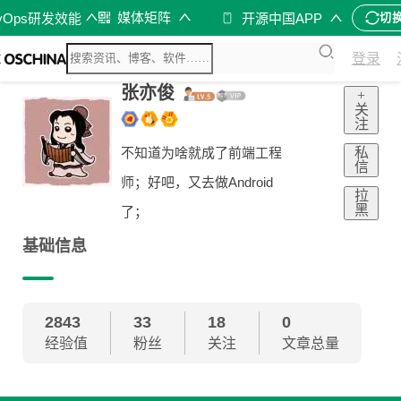
媒体矩阵
vOps研发效能
开源中国APP
切
登录
张亦俊
+
关
注
私
不知道为啥就成了前端工程
信
师；好吧，又去做Android
拉
黑
了；
基础信息
2843
33
18
0
经验值
粉丝
关注
文章总量