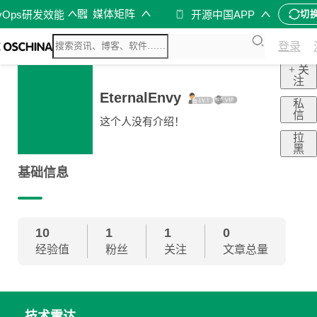
媒体矩阵
vOps研发效能
开源中国APP
切
登录
+ 关
注
EternalEnvy
私
信
这个人没有介绍！
拉
黑
基础信息
10
1
1
0
经验值
粉丝
关注
文章总量
技术雷达