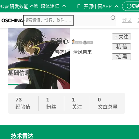
媒体矩阵
vOps研发效能
开源中国APP
切
登录
+ 关注
风镜心
私 信
你若盛开，清风自来
拉 黑
基础信息
73
1
1
0
经验值
粉丝
关注
文章总量
技术雷达