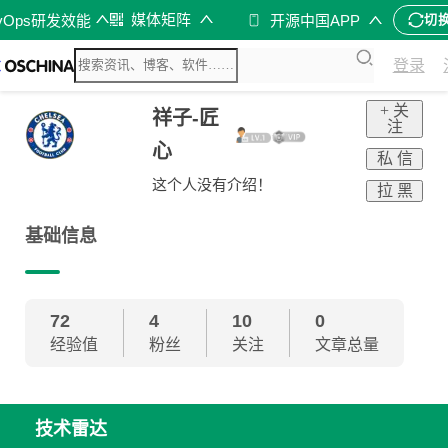
媒体矩阵
vOps研发效能
开源中国APP
切
登录
+ 关
祥子-匠
注
心
私 信
这个人没有介绍！
拉 黑
基础信息
72
4
10
0
经验值
粉丝
关注
文章总量
技术雷达