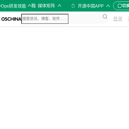
媒体矩阵
vOps研发效能
开源中国APP
切
登录