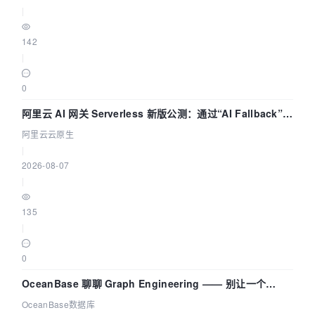
|
142
|
0
阿里云 AI 网关 Serverless 新版公测：通过“AI Fallback”与
拓扑可视化构建 AI 流量治理底座
阿里云云原生
|
2026-08-07
|
135
|
0
OceanBase 聊聊 Graph Engineering —— 别让一个
Agent 既当运动员又
OceanBase数据库