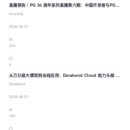
直播预告｜PG 30 周年系列直播第六期：中国开发者与PG内
核——我们改得动吗？我们贡献了什么？
IvorySQL
|
2026-08-07
|
224
|
0
从万亿级大模型到全线应用：Databend Cloud 助力头部 AI
企业构建全链路 Trace 数据管道
Databend
|
2026-08-07
|
195
|