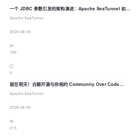
一个 JDBC 参数引发的架构演进：Apache SeaTunnel 如何
解决数据同步中的“定时 Flush”难题
Apache SeaTunnel
|
2026-08-06
|
796
|
0
就在明天！白鲸开源与你相约 Community Over Code
Asia 2026 主题演讲！
Apache SeaTunnel
|
2026-08-06
|
215
|