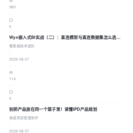
380
|
0
Wyn嵌入式BI实战（二）：直连模型与直连数据集怎么选，
参数为什么不生效？| 葡萄城技术团队
葡萄城技术团队
|
2026-08-07
|
114
|
0
别把产品放在同一个篮子里！读懂IPD产品规划
禅道项目管理软件
|
2026-08-07