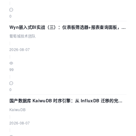
|
0
Wyn嵌入式BI实战（三）：仪表板筛选器+报表查询面板，参
数联动全闭环
葡萄城技术团队
|
2026-08-07
|
99
|
0
国产数据库 KaiwuDB 时序引擎：从 InfluxDB 迁移的完整
技术路径
KaiwuDB
|
2026-08-07
|