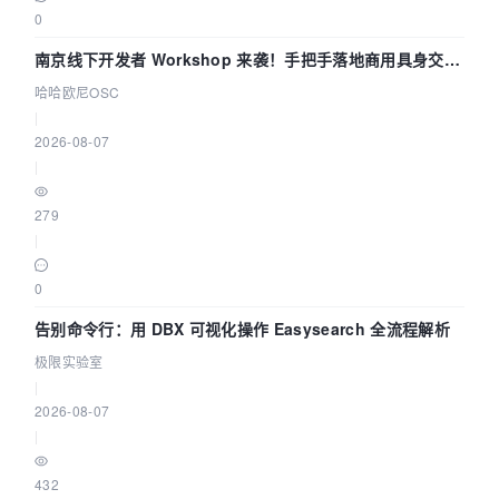
0
南京线下开发者 Workshop 来袭！手把手落地商用具身交互
智能 Agent 应用
哈哈欧尼OSC
|
2026-08-07
|
279
|
0
告别命令行：用 DBX 可视化操作 Easysearch 全流程解析
极限实验室
|
2026-08-07
|
432