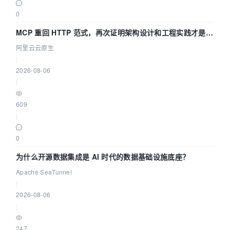
0
MCP 重回 HTTP 范式，再次证明架构设计和工程实践才是稀
缺资源
阿里云云原生
|
2026-08-06
|
609
|
0
为什么开源数据集成是 AI 时代的数据基础设施底座？
Apache SeaTunnel
|
2026-08-06
|
247