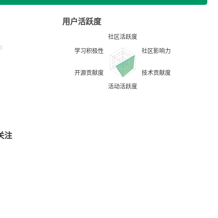
用户活跃度
关注