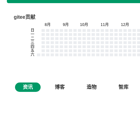
gitee贡献
资讯
博客
造物
智库