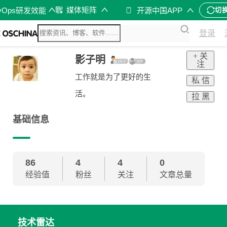
媒体矩阵
vOps研发效能
开源中国APP
切
登录
+ 关
影子明
注
工作就是为了更好的生
私 信
活。
拉 黑
基础信息
86
4
4
0
经验值
粉丝
关注
文章总量
技术雷达