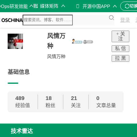
媒体矩阵
vOps研发效能
开源中国APP
切
登录
+ 关
风情万
注
种
私 信
风情万种
拉 黑
基础信息
489
18
21
0
经验值
粉丝
关注
文章总量
技术雷达