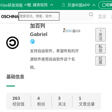
媒体矩阵
vOps研发效能
开源中国APP
切
登录
加百列
+
Gabriel
关
注
私
信
支持自由软件，希望所有的开
拉
源软件使用自由软件这个名
黑
称。
基础信息
263
4
3
1
经验值
粉丝
关注
文章总量