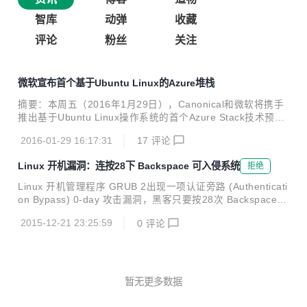
智库
动弹
收藏
评论
粉丝
关注
微软宣布首个基于Ubuntu Linux的Azure堆栈
摘要：本周五（2016年1月29日），Canonical和微软将携手
推出基于Ubuntu Linux操作系统的首个Azure Stack技术预
览。Canonical在新闻稿中称，两家公司旨在将最新的云服务
2016-01-29 16:17:31
17
评论
带给有需求的客户。建立在微软Azure公有云模型之上的该堆
栈，承诺可从该公司的数据中心为各组织提供最好的服务。 此
Linux 开机漏洞：连按28下 Backspace 可入侵系统
拒绝
外，得益于Canonical的Ubuntu Cloud操作系统，Azure Stac
k可为客户与开发人员带来同等强大的Ubuntu Linux体验。 C
Linux 开机管理程序 GRUB 2出现一项认证旁路 (Authenticati
anonical WW联盟、兼业务发展与云平台副总裁的John Zann
on Bypass) 0-day 攻击漏洞，黑客只要按28次 Backspace
os表示： 通过将Ubuntu作为Azure Stack的...
键就可以入侵任何 Linux 操作系统。 新浪科技讯 12月21
2015-12-21 23:25:59
0
评论
日下午消息，据台媒报道，Linux 开机管理程序 GRUB 2出现
一项认证旁路 (Authentication Bypass) 0-day 攻击漏洞，黑
客只要按28次 Backspace 键就可以入侵任何一款 Linux 操作
系统。 GRUB(Grand Unified Bootloader) 2是大部分 Li
nux 操作系统的开机管理程序，密码防护的重要一环。...
暂无更多数据