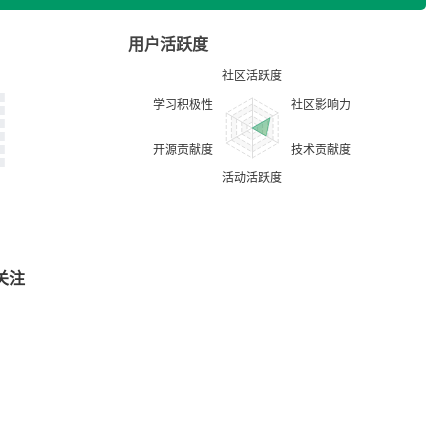
用户活跃度
关注