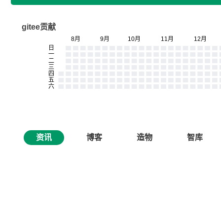
gitee贡献
资讯
博客
造物
智库