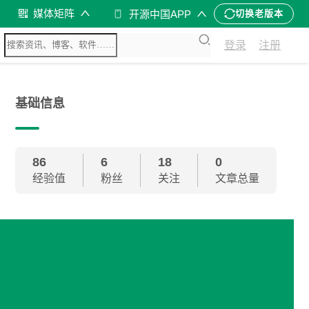
媒体矩阵
开源中国APP
切换老版本
登录
注册
基础信息
86
6
18
0
经验值
粉丝
关注
文章总量