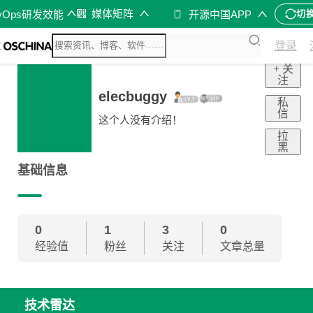
媒体矩阵
vOps研发效能
开源中国APP
切
登录
+ 关
注
elecbuggy
私
信
这个人没有介绍！
拉
黑
基础信息
0
1
3
0
经验值
粉丝
关注
文章总量
技术雷达