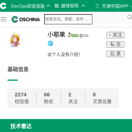
媒体矩阵
DevOps研发效能
开源中国APP
小耶果
+ 关注
私 信
拉 黑
这个人没有介绍！
基础信息
2274
66
2
0
经验值
粉丝
关注
文章总量
技术雷达