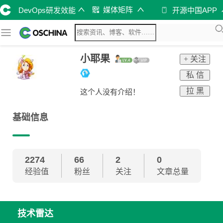
媒体矩阵
DevOps研发效能
开源中国APP
小耶果
+ 关注
私 信
拉 黑
这个人没有介绍！
基础信息
2274
66
2
0
经验值
粉丝
关注
文章总量
技术雷达