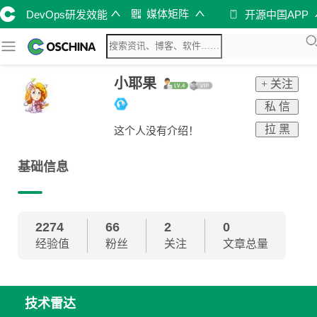
媒体矩阵
DevOps研发效能
开源中国APP
小耶果
+ 关注
私 信
拉 黑
这个人没有介绍！
基础信息
2274
66
2
0
经验值
粉丝
关注
文章总量
技术雷达