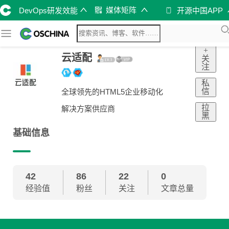
媒体矩阵
DevOps研发效能
开源中国APP
+
云适配
关
注
私
信
全球领先的HTML5企业移动化
拉
解决方案供应商
黑
基础信息
42
86
22
0
经验值
粉丝
关注
文章总量