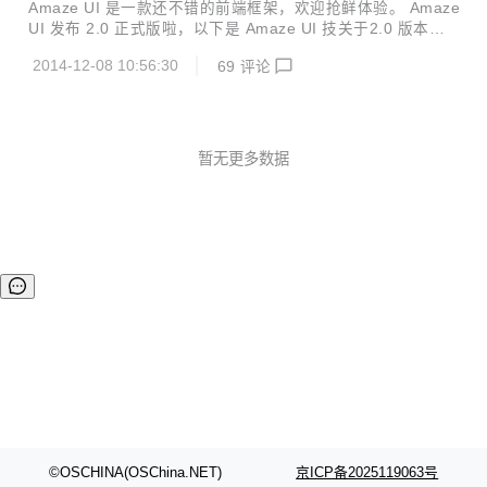
搭建一个开放、自由的互动交流平台，旨在推动HTML5在中
Amaze UI 是一款还不错的前端框架，欢迎抢鲜体验。 Amaze
国的应用与普及。目前，旗下的品牌活动已覆盖了近10万互联
UI 发布 2.0 正式版啦，以下是 Amaze UI 技关于2.0 版本的
网和移动互联网行业的从业者和爱好者。 此次，为了更好的将
更新介绍： 如开发路线图所言，2.0.0 主要是基础架构的变
品牌和活动内容呈现给广大用户，HTML5梦工场决定优化官
2014-12-08 10:56:30
69
评论
化，包括： ✔ 转向更接地气的 jQuery 生态圈; ✔ No Loade
网，用HTML5技术实现网页在...
r，按 CJS 规范编写 JS 模块，用户可自行选择 loader； ✔ N
o Prefix，移除 CSS 中所有标准属性的厂商前缀，交给 Autop
refixer 自动处理。 此外，一些样式做了调整，增加了 IE 8/9
有限支持，完整细节参见 变更记录暨1.0 到 2.0 升级指南。
暂无更多数据
相关阅读： Amaze UI...
©OSCHINA(OSChina.NET)
京ICP备2025119063号