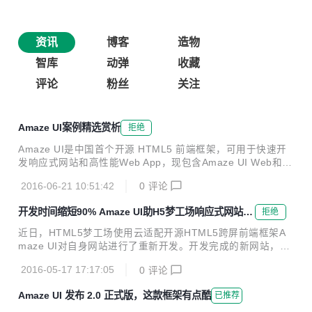
资讯
博客
造物
智库
动弹
收藏
评论
粉丝
关注
Amaze UI案例精选赏析
拒绝
Amaze UI是中国首个开源 HTML5 前端框架，可用于快速开
发响应式网站和高性能Web App，现包含Amaze UI Web和A
maze UI Touch两个版本。在Github上star超过7200，目前服
2016-06-21 10:51:42
0
评论
务于超过40万开发者。 在众多使用Amaze UI开发者中，涌现
了很多精品案例，今天就给大家带来10个基于Amaze UI开发
开发时间缩短90% Amaze UI助H5梦工场响应式网站快
拒绝
的移动网站以及响应式网站案例。 移动网站 言色，语音图片
速上线
分享社区，微信内Web App，可以通过语音、主题、配乐、插
近日，HTML5梦工场使用云适配开源HTML5跨屏前端框架A
图、文字进行美好事物的分享。（注：此网站仅能在微信端打
maze UI对自身网站进行了重新开发。开发完成的新网站，用
开） 扫码体验 ↓↓↓ 诠音网的移动版，请使用手机or移动平台
户无论通过任何终端访问，网站内容都能保持实时同步，并能
访问，无刷新结构，部分借鉴...
2016-05-17 17:17:05
0
评论
以最佳的展现方式呈现出来。 H5梦工场官网在PC和移动端的
展示 HTML5梦工场是中国最有影响力的技术社区团队，由国
Amaze UI 发布 2.0 正式版，这款框架有点酷
已推荐
内最早一批HTML5探索者和狂热拥护者发起，为广大开发者