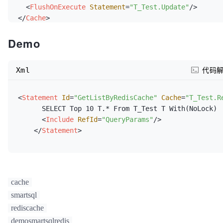
<
FlushOnExecute
Statement
=
"T_Test.Update"
/>
</
Cache
>
Demo
Xml
代码
<
Statement
Id
=
"GetListByRedisCache"
Cache
=
"T_Test.R
      SELECT Top 10 T.* From T_Test T With(NoLock)

<
Include
RefId
=
"QueryParams"
/>
</
Statement
>
cache
smartsql
rediscache
demosmartsqlredis