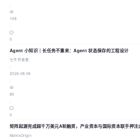
|
108
|
0
Agent 小知识｜长任务不重来：Agent 状态保存的工程设计
七牛开发者
|
2026-08-06
|
80
|
0
矩阵起源完成超千万美元A轮融资，产业资本与国际资本联手押注企
道
MatrixOrigin