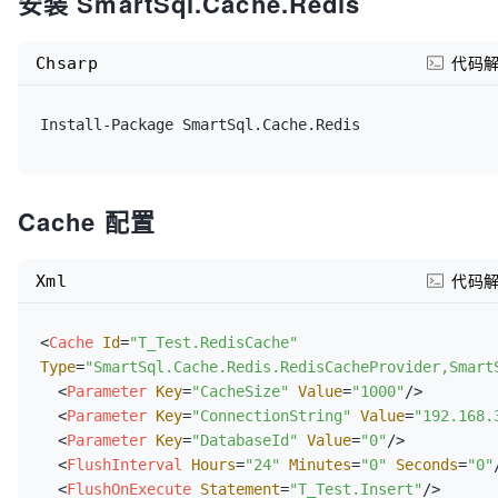
安装 SmartSql.Cache.Redis
Chsarp
代码
Cache 配置
Xml
代码
<
Cache
Id
=
"T_Test.RedisCache"
Type
=
"SmartSql.Cache.Redis.RedisCacheProvider,Smart
<
Parameter
Key
=
"CacheSize"
Value
=
"1000"
/>
<
Parameter
Key
=
"ConnectionString"
Value
=
"192.168.
<
Parameter
Key
=
"DatabaseId"
Value
=
"0"
/>
<
FlushInterval
Hours
=
"24"
Minutes
=
"0"
Seconds
=
"0"
<
FlushOnExecute
Statement
=
"T_Test.Insert"
/>