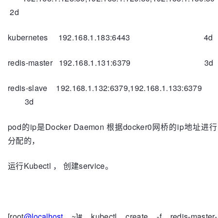
2d
kubernetes 192.168.1.183:6443 4d
redis-master 192.168.1.131:6379 3d
redis-slave 192.168.1.132:6379,192.168.1.133:6379
3d
pod的ip是Docker Daemon 根据docker0网桥的ip地址进行
分配的，
运行Kubectl ， 创建service。
[root
@localhost
~]# kubectl create -f redis-master-