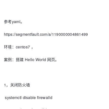
参考yaml。
https://segmentfault.com/a/1190000004861499
环境：centos7 ，
案例：搭建 Hello World 网页。
1，关闭防火墙
systemctl disable firewalld