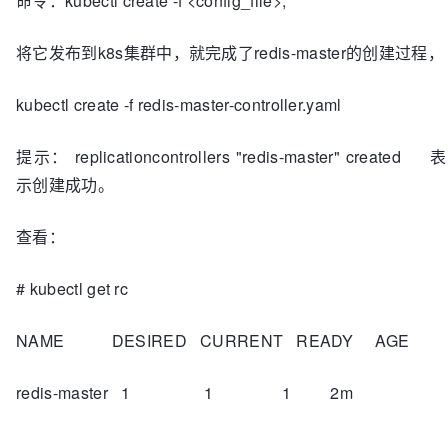
命令：kubectl create -f <config_file>,
将它发布到k8s集群中，就完成了redis-master的创建过程，
kubectl create -f redis-master-controller.yaml
提示： replicationcontrollers "redis-master" created 表
示创建成功。
查看：
# kubectl get rc
NAME DESIRED CURRENT READY AGE
redis-master 1 1 1 2m