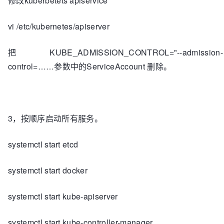
修改kuberbetets apiservice
vi /etc/kubernetes/apiserver
把KUBE_ADMISSION_CONTROL="--admission-
control=……参数中的ServiceAccount 删除。
3，按顺序启动所有服务。
systemctl start etcd
systemctl start docker
systemctl start kube-apiserver
systemctl start kube-controller-manager