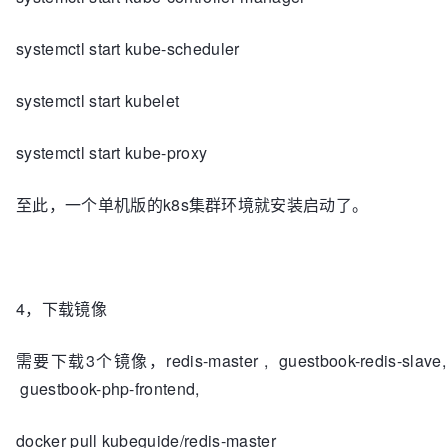
systemctl start kube-scheduler
systemctl start kubelet
systemctl start kube-proxy
至此，一个单机版的k8s集群环境就安装启动了。
4，下载镜像
需要下载3个镜像，redis-master , guestbook-redis-slave,
guestbook-php-frontend,
docker pull kubeguide/redis-master