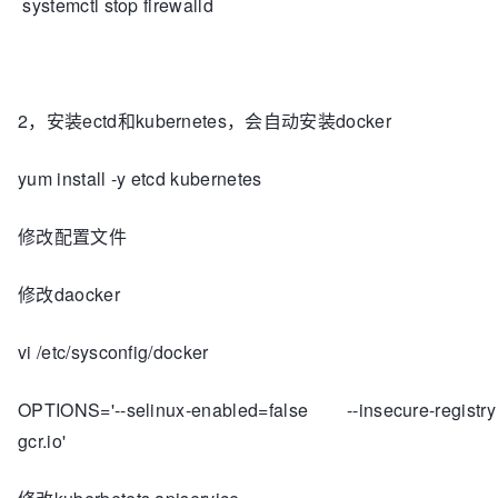
systemctl stop firewalld
2，安装ectd和kubernetes，会自动安装docker
yum install -y etcd kubernetes
修改配置文件
修改daocker
vi /etc/sysconfig/docker
OPTIONS='--selinux-enabled=false --insecure-registry
gcr.io'