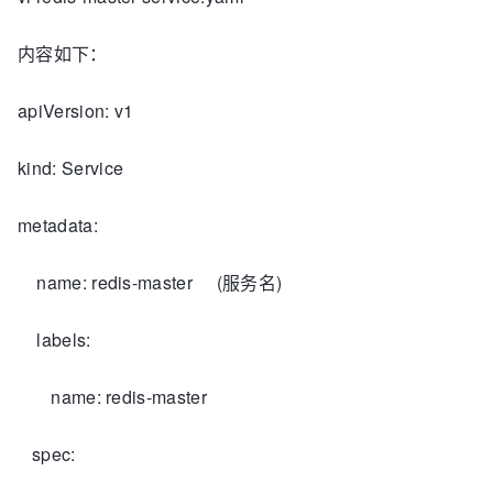
内容如下：
apiVersion: v1
kind: Service
metadata:
name: redis-master (服务名)
labels:
name: redis-master
spec: