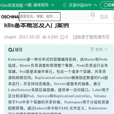
媒体矩阵
vOps研发效能
开源中国APP
切
登录
k8s基本概念及入门案例
chapin
2017-10-10
4,240
0
收录于
服务端
专区
复制
Kubernetes是一种分布式的容器编排系统，由Master和Node
组成，Master负责调度和管理整个集群，Node负责运行业务
容器。Pod是基本操作单元，包含一个或多个容器，共享资
源和网络空间。ReplicationController确保指定数量的Pod副
本运行，并支持动态缩放。Service是服务的抽象，通过
LabelSelector关联后端容器，提供单一访问接口。Label用于
区分和关联Pod、Service和ReplicationController。Volume
用于Pod中多个容器的共享存储，Namespace用于分组和资源
配额管理。通过kubectl命令和YAML文件定义，Kubernetes