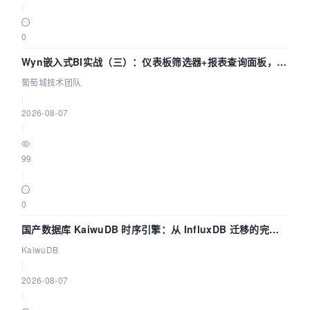
|
0
Wyn嵌入式BI实战（三）：仪表板筛选器+报表查询面板，参
数联动全闭环
葡萄城技术团队
|
2026-08-07
|
99
|
0
国产数据库 KaiwuDB 时序引擎：从 InfluxDB 迁移的完整
技术路径
KaiwuDB
|
2026-08-07
|