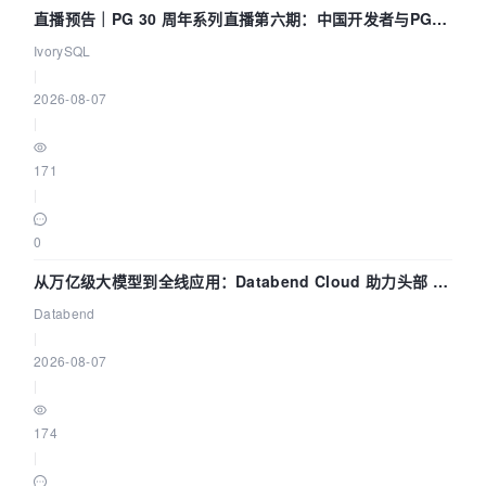
直播预告｜PG 30 周年系列直播第六期：中国开发者与PG内
核——我们改得动吗？我们贡献了什么？
IvorySQL
|
2026-08-07
|
171
|
0
从万亿级大模型到全线应用：Databend Cloud 助力头部 AI
企业构建全链路 Trace 数据管道
Databend
|
2026-08-07
|
174
|