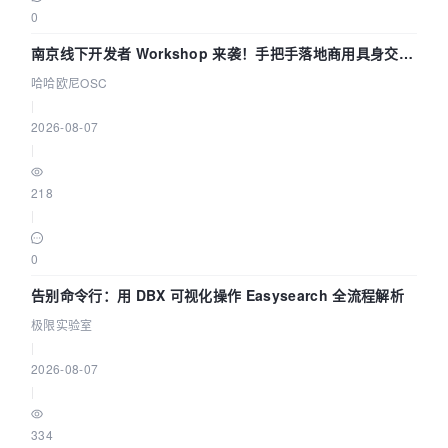
0
南京线下开发者 Workshop 来袭！手把手落地商用具身交互
智能 Agent 应用
哈哈欧尼OSC
|
2026-08-07
|
218
|
0
告别命令行：用 DBX 可视化操作 Easysearch 全流程解析
极限实验室
|
2026-08-07
|
334