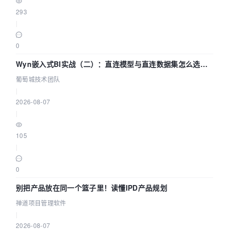
293
|
0
Wyn嵌入式BI实战（二）：直连模型与直连数据集怎么选，
参数为什么不生效？| 葡萄城技术团队
葡萄城技术团队
|
2026-08-07
|
105
|
0
别把产品放在同一个篮子里！读懂IPD产品规划
禅道项目管理软件
|
2026-08-07