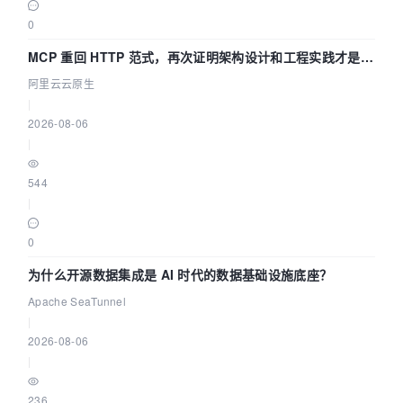
0
MCP 重回 HTTP 范式，再次证明架构设计和工程实践才是稀
缺资源
阿里云云原生
|
2026-08-06
|
544
|
0
为什么开源数据集成是 AI 时代的数据基础设施底座？
Apache SeaTunnel
|
2026-08-06
|
236