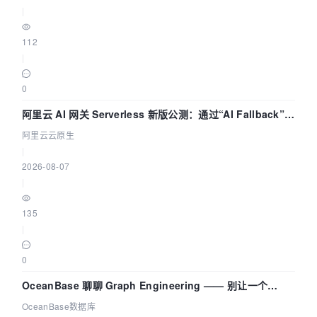
|
112
|
0
阿里云 AI 网关 Serverless 新版公测：通过“AI Fallback”与
拓扑可视化构建 AI 流量治理底座
阿里云云原生
|
2026-08-07
|
135
|
0
OceanBase 聊聊 Graph Engineering —— 别让一个
Agent 既当运动员又
OceanBase数据库