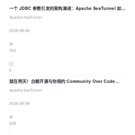
一个 JDBC 参数引发的架构演进：Apache SeaTunnel 如何
解决数据同步中的“定时 Flush”难题
Apache SeaTunnel
|
2026-08-06
|
760
|
0
就在明天！白鲸开源与你相约 Community Over Code
Asia 2026 主题演讲！
Apache SeaTunnel
|
2026-08-06
|
208
|