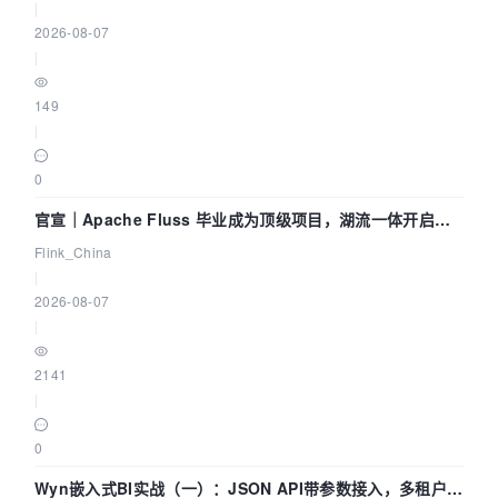
|
2026-08-07
|
149
|
0
官宣｜Apache Fluss 毕业成为顶级项目，湖流一体开启
Agentic Lake 全面实时化时代
Flink_China
|
2026-08-07
|
2141
|
0
Wyn嵌入式BI实战（一）：JSON API带参数接入，多租户数