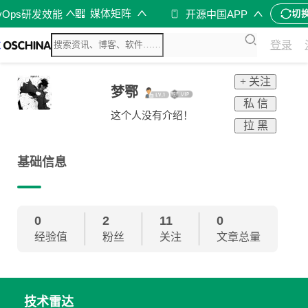
媒体矩阵
vOps研发效能
开源中国APP
切
登录
+ 关注
梦鄂
私 信
这个人没有介绍！
拉 黑
基础信息
0
2
11
0
经验值
粉丝
关注
文章总量
技术雷达