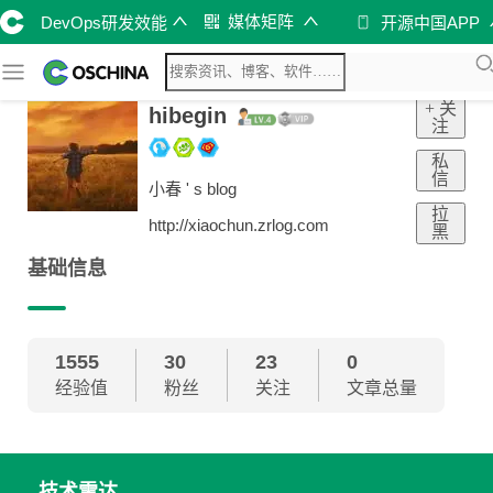
媒体矩阵
DevOps研发效能
开源中国APP
+ 关
hibegin
注
私
信
小春 ' s blog
拉
http://xiaochun.zrlog.com
黑
基础信息
1555
30
23
0
经验值
粉丝
关注
文章总量
技术雷达