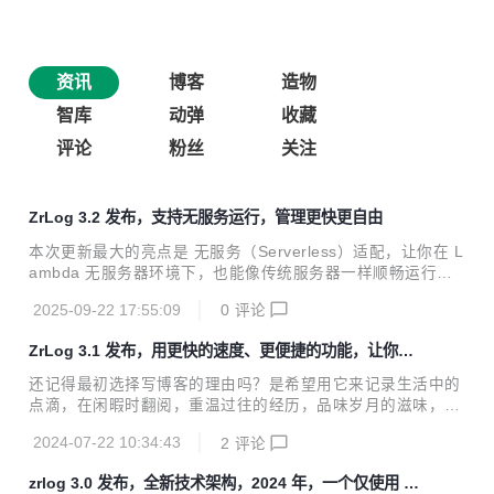
资讯
博客
造物
智库
动弹
收藏
评论
粉丝
关注
ZrLog 3.2 发布，支持无服务运行，管理更快更自由
本次更新最大的亮点是 无服务（Serverless）适配，让你在 L
ambda 无服务器环境下，也能像传统服务器一样顺畅运行。
同时，管理体验、性能和编辑器功能也迎来全面升级 从 ZrLo
2025-09-22 17:55:09
0
评论
g 3.2 起新增 Lambda 部署，并配合 Cloudflare Pages 服务
实现动静结合，轻松实现无服务上云（低成本上云，仅需域名
ZrLog 3.1 发布，用更快的速度、更便捷的功能，让你的
费用），让你的网站更加稳定 上了 AWS Lambda 后，无需担
记录更生动
心服务稳定性，轻松实现 99.99% 可用率，随时随地、任何设
还记得最初选择写博客的理由吗？是希望用它来记录生活中的
备，都能记录并分享你的想法或思考 3.2.0 变更记录 新特性
点滴，在闲暇时翻阅，重温过往的经历，品味岁月的滋味，还
【管理页】service worker 缓存页面和静态资源 【管理页】c
是分享知识，记录成长？ 从 ZrLog 3.1 起支持本地部署，并
dn 托管...
2024-07-22 10:34:43
2
评论
配合 CDN 或 GitHub Pages 服务实现动静结合，轻松实现无
服务上云（低成本上云，仅需要域名费用），让你的网站更加
zrlog 3.0 发布，全新技术架构，2024 年，一个仅使用 64
轻盈、快速。 ZrLog 3.1 带着满满的诚意和升级而来，它不仅