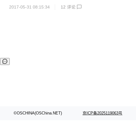
度可定制的主题功能 如何制作一套属于自己的主题 4.支持第
的精力放在写作上，而不是花费大量时间在学习程序的使用
三方评论插件 5.提供 editormd 主流的富文本编辑器，基...
2017-05-31 08:15:34
12
评论
上。 距离上一个版本的发布又快半年了，这个版本主要是修复
bug，增强程序的稳定性，以及升级JFinal到3.1，Java版本提
升至1.7，同时将原有的开源协议由GPLv2改为更为宽松的Ap
ache。 v1.5以后版本可通过后台管理提供系统更新直接进行
升级，windows环境可能会有升级失败的情况，可尝试手动解
压下升级过程中产生的war 功能 提供日志，分类，标签，评论
的管理 支持插件模式 如何编写一个zrlog插件 ht...
©OSCHINA(OSChina.NET)
京ICP备2025119063号