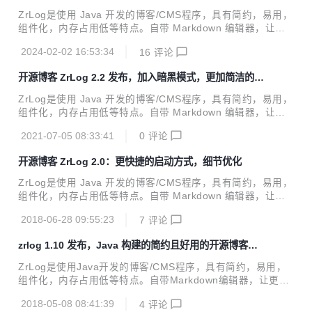
m 内存就可以正常运行的博客系统
在性能上有了显著提升，更带来了许多实用的功能改进，致力
ZrLog是使用 Java 开发的博客/CMS程序，具有简约，易用，
于为用户提供更便捷、高效的写作体验，让每个人都能更轻松
组件化，内存占用低等特点。自带 Markdown 编辑器，让更
地记录生活，让记忆更鲜活！ 性能提升，速度飞跃 首次加载
多的精力放在写作上，而不是花费大量时间在学习程序的使用
渲染优化: 服务端直接插入页面所需数据，大幅提升管理后台
2024-02-02 16:53:34
16
评论
上。 ZrLog 3.0 版本起因 ZrLog 从14年开始使用 JFinal 作为
页面首次加载速...
默认的 web 框架，很多特点都方便和实用，加上 JFinal 本身
开源博客 ZrLog 2.2 发布，加入暗黑模式，更加简洁的管
框架并不复杂，很适合中小企业使用，最近有网友反映 ZrLog
理界面
在较新的 Java 容器里面无法正常使用，才发现原来 java ee
ZrLog是使用 Java 开发的博客/CMS程序，具有简约，易用，
迁移到 jakarta ee，已经是三年多前的事情，Spring Boot 在
组件化，内存占用低等特点。自带 Markdown 编辑器，让更
3.x 版本也完成了这个迁移，在 tomcat10 ...
多的精力放在写作上，而不是花费大量时间在学习程序的使用
2021-07-05 08:33:41
0
评论
上。 ZrLog 从开始使用 bootstrap 作为主要的前端框架都用
很多年了，bootstrap 的确是一个特别便于服务端开发人员上
开源博客 ZrLog 2.0：更快捷的启动方式，细节优化
手的框架的，但是随着时间的变化，发现 bootstrap 很多地方
不太方便的地方，因为仅用默认样式，会出现千篇一律的 UI
ZrLog是使用 Java 开发的博客/CMS程序，具有简约，易用，
样式的。加上之前的使用 JQuery 异步加载网页在浏览器的控
组件化，内存占用低等特点。自带 Markdown 编辑器，让更
制台一直出现警告，所以就将整体的 UI 框架替换为 antd 从
多的精力放在写作上，而不是花费大量时间在学习程序的使用
2.2 版本开始，ZrLog...
2018-06-28 09:55:23
7
评论
上。 ZrLog 从开始使用 JFinal 作为主要的框架都快 4 年了，
JFinal 的版本 1.5 用到现在的 3.3，然而 ZrLog 的 1.x 版本
zrlog 1.10 发布，Java 构建的简约且好用的开源博客程
走了 4 年多，绝大多数的功能都很稳定了，加上使用的一些技
序
术上的调整，比如支持了 mysql8，升级到 Java8，终于提供
ZrLog是使用Java开发的博客/CMS程序，具有简约，易用，
内嵌的 tomcat 的 zip 包（省去手动安装 tomcat 的苦恼）等
组件化，内存占用低等特点。自带Markdown编辑器，让更多
等 &hellip;，于是版本升级到 2.x，也算对过去 ...
的精力放在写作上，而不是花费大量时间在学习程序的使用
2018-05-08 08:41:39
4
评论
上。 v1.5以后版本可通过后台管理提供系统更新直接进行升