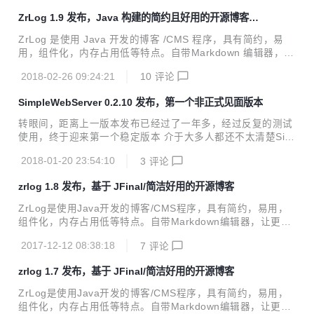
级，无需下载war手动合并覆盖，重启 简约 ZrLog目前Java源
ZrLog 1.9 发布，Java 构建的简约且好用的开源博客程
代码代码行数约5000行。不算多，静下来看半天后，基本就
序
能看清全貌了，数据库8张表，依赖的jar仅18个。打成war
ZrLog 是使用 Java 开发的博客 /CMS 程序，具有简约，易
后，仅7m 不简单 涉及的功能能完全胜任一个写博客人的需求
用，组件化，内存占用低等特点。自带Markdown 编辑器，让
了，私有文章当笔记用，同时还提供了强大的主题和插件的支
更多的精力放在写作上，而不是花费大量时间在学习程序的使
持，在线更新升级，数据库备份，图片云存储，全站静态资源
2018-02-26 09:24:21
10
评论
用上。 v1.5 以后版本可通过后台管理提供系统更新直接进行
cdn等功能 v...
升级，无需下载 war 手动合并覆盖，重启 1.简约 ZrLog目前J
SimpleWebServer 0.2.10 发布，第一个非正式见面版本
ava源代码代码行数约5000行。不算多，静下来看半天后，基
本就能看清全貌了，数据库8张表，依赖的jar仅18个。打成wa
转眼间，距离上一版本发布已经过了一年多，经过反复的测试
r后，仅7m（比wordpress还小，但是比其它PHP博客程序还
使用，终于迎来第一个稳定版本 介于大多人都还不太清楚Sim
是要大，Java本身基因决定了） 2.不简单 涉及的功能能完全
pleWebServer是什么东西？（敲黑板）那么我们来重新介绍
胜任一个写博客人的需求了，私有文章...
2018-01-20 23:54:10
3
评论
下 SimpleWebServer 是一款使用Java基于NIO编写的超轻量
级开源Web Application Server 是否遇到有时候想做一些小的
zrlog 1.8 发布，基于 JFinal/简洁好用的开源博客
Web程序，但是迫于Java运行环境过于繁琐而迟迟没有下手，
那么现在除了SpringBoot，广大的Java程序员又多了一个选
ZrLog是使用Java开发的博客/CMS程序，具有简约，易用，
择 轻量级 并不基于servlet，源代码仅3000行左右，jar包仅
组件化，内存占用低等特点。自带Markdown编辑器，让更多
0.1m 左右，零依赖，无xml，极低的内存占用，所以不用担心
的精力放在写作上，而不是花费大量时间在学习程序的使用
程序能不能...
2017-12-12 08:38:18
7
评论
上。 距离上一个版本的发布又是半年了，这个版本主要是修复
bug，增强程序的稳定性，加入文章封面，优化文章编辑体验
zrlog 1.7 发布，基于 JFinal/简洁好用的开源博客
等 v1.5以后版本可通过后台管理提供系统更新直接进行升级，
无需下载war手动合并覆盖，重启 功能 1.提供日志，分类，标
ZrLog是使用Java开发的博客/CMS程序，具有简约，易用，
签，评论的管理 2.支持插件模式 如何编写一个zrlog插件 3.高
组件化，内存占用低等特点。自带Markdown编辑器，让更多