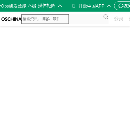
媒体矩阵
vOps研发效能
开源中国APP
切
登录