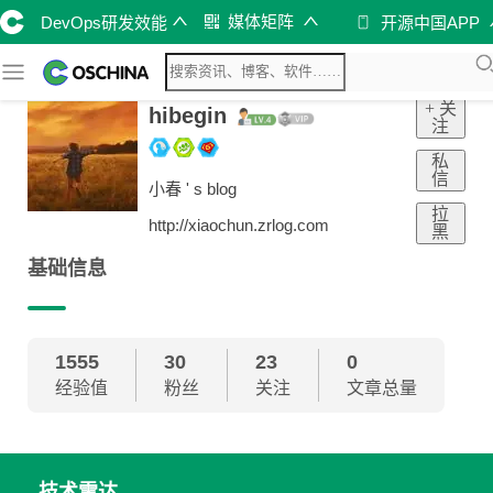
媒体矩阵
DevOps研发效能
开源中国APP
+ 关
hibegin
注
私
信
小春 ' s blog
拉
http://xiaochun.zrlog.com
黑
基础信息
1555
30
23
0
经验值
粉丝
关注
文章总量
技术雷达