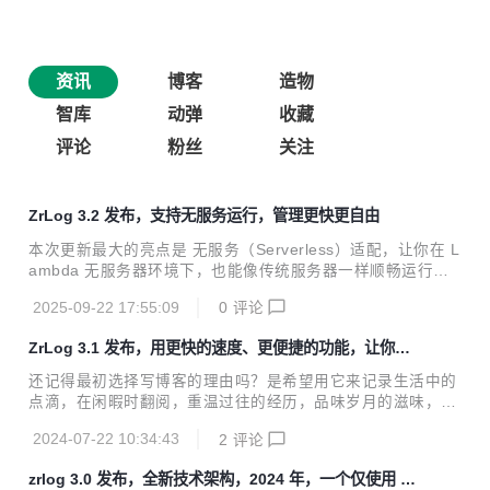
资讯
博客
造物
智库
动弹
收藏
评论
粉丝
关注
ZrLog 3.2 发布，支持无服务运行，管理更快更自由
本次更新最大的亮点是 无服务（Serverless）适配，让你在 L
ambda 无服务器环境下，也能像传统服务器一样顺畅运行。
同时，管理体验、性能和编辑器功能也迎来全面升级 从 ZrLo
2025-09-22 17:55:09
0
评论
g 3.2 起新增 Lambda 部署，并配合 Cloudflare Pages 服务
实现动静结合，轻松实现无服务上云（低成本上云，仅需域名
ZrLog 3.1 发布，用更快的速度、更便捷的功能，让你的
费用），让你的网站更加稳定 上了 AWS Lambda 后，无需担
记录更生动
心服务稳定性，轻松实现 99.99% 可用率，随时随地、任何设
还记得最初选择写博客的理由吗？是希望用它来记录生活中的
备，都能记录并分享你的想法或思考 3.2.0 变更记录 新特性
点滴，在闲暇时翻阅，重温过往的经历，品味岁月的滋味，还
【管理页】service worker 缓存页面和静态资源 【管理页】c
是分享知识，记录成长？ 从 ZrLog 3.1 起支持本地部署，并
dn 托管...
2024-07-22 10:34:43
2
评论
配合 CDN 或 GitHub Pages 服务实现动静结合，轻松实现无
服务上云（低成本上云，仅需要域名费用），让你的网站更加
zrlog 3.0 发布，全新技术架构，2024 年，一个仅使用 64
轻盈、快速。 ZrLog 3.1 带着满满的诚意和升级而来，它不仅