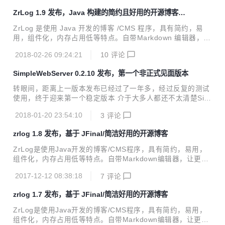
级，无需下载war手动合并覆盖，重启 简约 ZrLog目前Java源
ZrLog 1.9 发布，Java 构建的简约且好用的开源博客程
代码代码行数约5000行。不算多，静下来看半天后，基本就
序
能看清全貌了，数据库8张表，依赖的jar仅18个。打成war
ZrLog 是使用 Java 开发的博客 /CMS 程序，具有简约，易
后，仅7m 不简单 涉及的功能能完全胜任一个写博客人的需求
用，组件化，内存占用低等特点。自带Markdown 编辑器，让
了，私有文章当笔记用，同时还提供了强大的主题和插件的支
更多的精力放在写作上，而不是花费大量时间在学习程序的使
持，在线更新升级，数据库备份，图片云存储，全站静态资源
2018-02-26 09:24:21
10
评论
用上。 v1.5 以后版本可通过后台管理提供系统更新直接进行
cdn等功能 v...
升级，无需下载 war 手动合并覆盖，重启 1.简约 ZrLog目前J
SimpleWebServer 0.2.10 发布，第一个非正式见面版本
ava源代码代码行数约5000行。不算多，静下来看半天后，基
本就能看清全貌了，数据库8张表，依赖的jar仅18个。打成wa
转眼间，距离上一版本发布已经过了一年多，经过反复的测试
r后，仅7m（比wordpress还小，但是比其它PHP博客程序还
使用，终于迎来第一个稳定版本 介于大多人都还不太清楚Sim
是要大，Java本身基因决定了） 2.不简单 涉及的功能能完全
pleWebServer是什么东西？（敲黑板）那么我们来重新介绍
胜任一个写博客人的需求了，私有文章...
2018-01-20 23:54:10
3
评论
下 SimpleWebServer 是一款使用Java基于NIO编写的超轻量
级开源Web Application Server 是否遇到有时候想做一些小的
zrlog 1.8 发布，基于 JFinal/简洁好用的开源博客
Web程序，但是迫于Java运行环境过于繁琐而迟迟没有下手，
那么现在除了SpringBoot，广大的Java程序员又多了一个选
ZrLog是使用Java开发的博客/CMS程序，具有简约，易用，
择 轻量级 并不基于servlet，源代码仅3000行左右，jar包仅
组件化，内存占用低等特点。自带Markdown编辑器，让更多
0.1m 左右，零依赖，无xml，极低的内存占用，所以不用担心
的精力放在写作上，而不是花费大量时间在学习程序的使用
程序能不能...
2017-12-12 08:38:18
7
评论
上。 距离上一个版本的发布又是半年了，这个版本主要是修复
bug，增强程序的稳定性，加入文章封面，优化文章编辑体验
zrlog 1.7 发布，基于 JFinal/简洁好用的开源博客
等 v1.5以后版本可通过后台管理提供系统更新直接进行升级，
无需下载war手动合并覆盖，重启 功能 1.提供日志，分类，标
ZrLog是使用Java开发的博客/CMS程序，具有简约，易用，
签，评论的管理 2.支持插件模式 如何编写一个zrlog插件 3.高
组件化，内存占用低等特点。自带Markdown编辑器，让更多