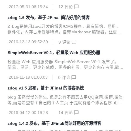
度可定制的主题功能 如何制作一套属于自己的主题 4.支持第
的精力放在写作上，而不是花费大量时间在学习程序的使用
三方评论插件 5.提供 editormd 主流的富文本编辑器，基...
2017-05-31 08:15:34
12
评论
上。 距离上一个版本的发布又快半年了，这个版本主要是修复
bug，增强程序的稳定性，以及升级JFinal到3.1，Java版本提
zrlog 1.6 发布，基于 JFinal 简洁好用的博客
升至1.7，同时将原有的开源协议由GPLv2改为更为宽松的Ap
ache。 v1.5以后版本可通过后台管理提供系统更新直接进行
ZrLog是使用Java开发的博客/CMS程序，具有简约，易用，
升级，windows环境可能会有升级失败的情况，可尝试手动解
组件化，内存占用低等特点。自带Markdown编辑器，让更多
压下升级过程中产生的war 功能 提供日志，分类，标签，评论
的精力放在写作上，而不是花费大量时间在学习程序的使用
的管理 支持插件模式 如何编写一个zrlog插件 ht...
2016-12-13 09:52:39
9
评论
上。 距离上一个版本的发布也过去了大半年了，终于在今天迎
来的v1.6，这是个非常具有里程碑意义的版本，全新的后台管
SimpleWebServer V0.1，轻量级 Web 应用服务器
理UI，加入自动更新的功能，重构了大量的代码。修复了已知
的十余个bug，插件代码也开放了源代码等。 功能 1.提供日
轻量级 Web 应用服务器 SimpleWebServer V0.1 发布了。
志，分类,标签，评论的管理 2.支持插件模式 3.高度可定制的
简易，灵活，更少的依赖，更多的扩展。更少的内存占用.能快
主题功能 4.支持第三方评论插件 5.提供 editormd 主流的富文
速搭建Web项目。可快速运行在嵌入式, Android 设备上 Cha
本编辑器，基本上满足了管理员的编辑需求 6.缓存公共数据,
2016-11-19 01:00:03
0
评论
ngelog V0.1 变更Cookie的生成机制，及使用request.getSes
访...
sion()，后才添加用于标示会话的Cookie 添加请求超时的设置
zrlog v1.5 发布，基于 JFinal 的博客系统
参数 修复staticMapper会暴露静态的列表 变更Interceptor为
单例 扩展对freemarker，添加了ClassLoaderTemplate的支
blog 虽然慢慢的消失, 但是总有不愿意去用QQ空间,微博,微信
持 添加到中央仓库 引入对 Https 的支持 基本功能 1.实现对浏
等,而是希望有个自己的个人主页,于是就有这个博客程序 距离
览器请求...
上一个版本的发布也过去了大半年了，终于在今天迎来的v1.
2016-04-12 00:19:28
14
评论
5。 zrlog v1.5构建一个全新的插件模式，脱离了tomcat容
器，通过简单学习就可以快速开发属于自己插件。由于代码部
zrlog 1.4.2 发布，基于 JFinal/简洁好用的开源博客
分地方尚不完善，将延后开放源代码。 zrlog v1.5 变更的内容
新特 构建全新的插件模式 多说，七牛，备份数据库，邮件服