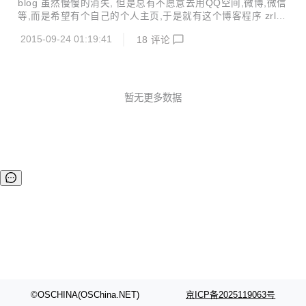
blog 虽然慢慢的消失, 但是总有不愿意去用QQ空间,微博,微信
务改为插件方式实现（需要进行下载才可以使用） 记录管理界
等,而是希望有个自己的个人主页,于是就有这个博客程序 zrlog
面的侧边栏状态，可设置默认管理界面的主题 移除大量并未使
编写到目前为止，断断续续也有2年多了，从一开始的 servlet
用到的静态文件 （war包体积缩小到7M左右） 可在zrl...
2015-09-24 01:19:41
18
评论
再到 SpringMVC 到最终的JFinal。从中学到了很多从书上无
法学到的东西。 一， zrlog 核心功能 1.实现了的日志，分
类，的管理 2.支持插件模式 3.后台动态变更前台主题 4.支持
第三方评论插件 5.提供 editormd 个主流的富文本编辑器，基
本上满足了管理员的编辑 6.使用 ecache缓存公共数据,访问速
暂无更多数据
度更快 7.支持页面静态化 8.支持扩展第三方云存储（默认使
用七牛） ...
©OSCHINA(OSChina.NET)
京ICP备2025119063号