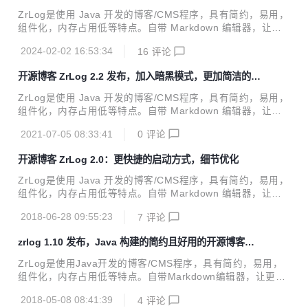
m 内存就可以正常运行的博客系统
在性能上有了显著提升，更带来了许多实用的功能改进，致力
ZrLog是使用 Java 开发的博客/CMS程序，具有简约，易用，
于为用户提供更便捷、高效的写作体验，让每个人都能更轻松
组件化，内存占用低等特点。自带 Markdown 编辑器，让更
地记录生活，让记忆更鲜活！ 性能提升，速度飞跃 首次加载
多的精力放在写作上，而不是花费大量时间在学习程序的使用
渲染优化: 服务端直接插入页面所需数据，大幅提升管理后台
2024-02-02 16:53:34
16
评论
上。 ZrLog 3.0 版本起因 ZrLog 从14年开始使用 JFinal 作为
页面首次加载速...
默认的 web 框架，很多特点都方便和实用，加上 JFinal 本身
开源博客 ZrLog 2.2 发布，加入暗黑模式，更加简洁的管
框架并不复杂，很适合中小企业使用，最近有网友反映 ZrLog
理界面
在较新的 Java 容器里面无法正常使用，才发现原来 java ee
ZrLog是使用 Java 开发的博客/CMS程序，具有简约，易用，
迁移到 jakarta ee，已经是三年多前的事情，Spring Boot 在
组件化，内存占用低等特点。自带 Markdown 编辑器，让更
3.x 版本也完成了这个迁移，在 tomcat10 ...
多的精力放在写作上，而不是花费大量时间在学习程序的使用
2021-07-05 08:33:41
0
评论
上。 ZrLog 从开始使用 bootstrap 作为主要的前端框架都用
很多年了，bootstrap 的确是一个特别便于服务端开发人员上
开源博客 ZrLog 2.0：更快捷的启动方式，细节优化
手的框架的，但是随着时间的变化，发现 bootstrap 很多地方
不太方便的地方，因为仅用默认样式，会出现千篇一律的 UI
ZrLog是使用 Java 开发的博客/CMS程序，具有简约，易用，
样式的。加上之前的使用 JQuery 异步加载网页在浏览器的控
组件化，内存占用低等特点。自带 Markdown 编辑器，让更
制台一直出现警告，所以就将整体的 UI 框架替换为 antd 从
多的精力放在写作上，而不是花费大量时间在学习程序的使用
2.2 版本开始，ZrLog...
2018-06-28 09:55:23
7
评论
上。 ZrLog 从开始使用 JFinal 作为主要的框架都快 4 年了，
JFinal 的版本 1.5 用到现在的 3.3，然而 ZrLog 的 1.x 版本
zrlog 1.10 发布，Java 构建的简约且好用的开源博客程
走了 4 年多，绝大多数的功能都很稳定了，加上使用的一些技
序
术上的调整，比如支持了 mysql8，升级到 Java8，终于提供
ZrLog是使用Java开发的博客/CMS程序，具有简约，易用，
内嵌的 tomcat 的 zip 包（省去手动安装 tomcat 的苦恼）等
组件化，内存占用低等特点。自带Markdown编辑器，让更多
等 &hellip;，于是版本升级到 2.x，也算对过去 ...
的精力放在写作上，而不是花费大量时间在学习程序的使用
2018-05-08 08:41:39
4
评论
上。 v1.5以后版本可通过后台管理提供系统更新直接进行升