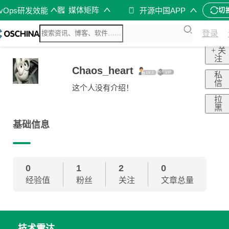
媒体矩阵
evOps研发效能
开源中国APP
切
登录
+ 关
注
Chaos_heart
私
信
这个人没有介绍！
拉
黑
基础信息
0
1
2
0
经验值
粉丝
关注
文章总量
技术雷达