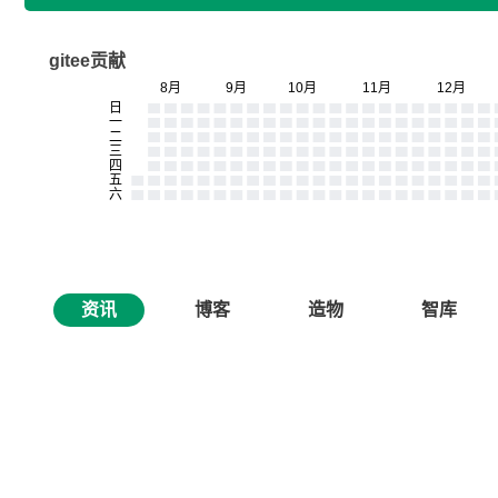
gitee贡献
资讯
博客
造物
智库