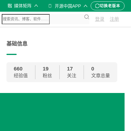
媒体矩阵
开源中国APP
切换老版本
登录
注册
基础信息
660
19
17
0
经验值
粉丝
关注
文章总量