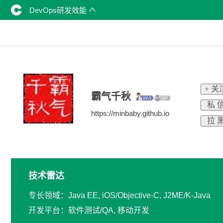
DevOps研发效能
+ 关
霸气千秋
私 
https://minbaby.github.io
拉 
技术雷达
专长领域：Java EE, iOS/Objective-C, J2ME/K-Java
开发平台：软件测试/QA, 移动开发