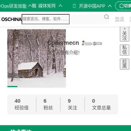
媒体矩阵
vOps研发效能
开源中国APP
切
登录
+
关
注
Codermecn
私
信
这个人没有介绍！
拉
黑
基础信息
40
6
9
0
经验值
粉丝
关注
文章总量