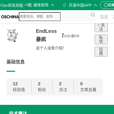
媒体矩阵
vOps研发效能
开源中国APP
切
登录
+ 关
注
EndLess
私
暴疯
信
这个人没有介绍！
拉
黑
基础信息
12
2
2
0
经验值
粉丝
关注
文章总量
技术雷达