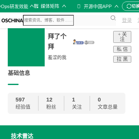
媒体矩阵
vOps研发效能
开源中国APP
切
登录
+ 关
拜了个
注
拜
私 信
羞涩的我
拉 黑
基础信息
597
12
1
0
经验值
粉丝
关注
文章总量
技术雷达