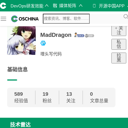
媒体矩阵
DevOps研发效能
开源中国APP
+ 关
注
MadDragon
私
信
埋头写代码
拉
黑
基础信息
589
19
13
0
经验值
粉丝
关注
文章总量
技术雷达