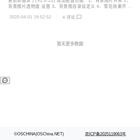
更新新版本了(V1.0.22) 增加配置功能 : 1、背景图片开关 2、
有哪些，然后针对性的处理。 SEO Tools 目前提供了三个模
背景图片透明度 设置 3、背景图目录自定义 4、雪花效果开关
块的内容：百度爱采购、找商网、百度优化，下面分别详细介
快去更新体验下吧:smile:
绍这几个模块对应的工具。 1、百度爱采购 我们的小伙伴需要
2020-04-01 18:52:52
4
评论
同时为几百个客户的店铺...
暂无更多数据
©OSCHINA(OSChina.NET)
京ICP备2025119063号