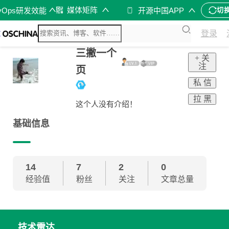
媒体矩阵
vOps研发效能
开源中国APP
切
登录
三撇一个
+ 关
注
页
私 信
拉 黑
这个人没有介绍！
基础信息
14
7
2
0
经验值
粉丝
关注
文章总量
技术雷达