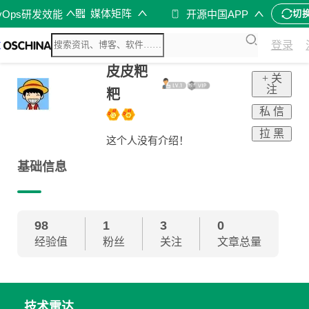
媒体矩阵
vOps研发效能
开源中国APP
切
登录
皮皮粑
+ 关
注
粑
私 信
拉 黑
这个人没有介绍！
基础信息
98
1
3
0
经验值
粉丝
关注
文章总量
技术雷达