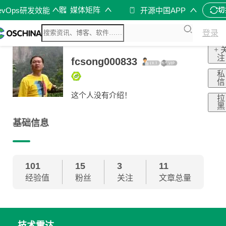
媒体矩阵
evOps研发效能
开源中国APP
切
登录
+ 
注
fcsong000833
私
信
这个人没有介绍！
拉
黑
基础信息
101
15
3
11
经验值
粉丝
关注
文章总量
技术雷达