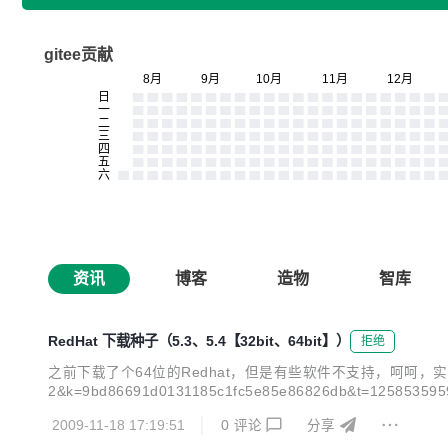
gitee贡献
资讯
博客
造物
智库
RedHat 下载种子（5.3、5.4【32bit、64bit】）
拒绝
之前下载了个64位的Redhat，但是有些软件不支持，呵呵，实际也是自己
2&k=9bd86691d0131185c1fc5e85e86826db&t=125853595
2009-11-18 17:19:51
0
评论
分享