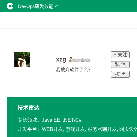
DevOps研发效能
+ 关注
xzg
私 信
我放弃软件了么？
拉 黑
技术雷达
专长领域：Java EE, .NET/C#
开发平台：WEB开发, 游戏开发, 服务器端开发, 网页设计/