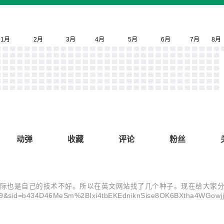
动弹
收藏
评论
粉丝
的技术不好。所以在英文网站找了几个种子。现在给大家分享一下 http://bbs
9&sid=b434D46MeSm%2BIxi4tbEKEdniknSise8OK6BXtha4WGowj