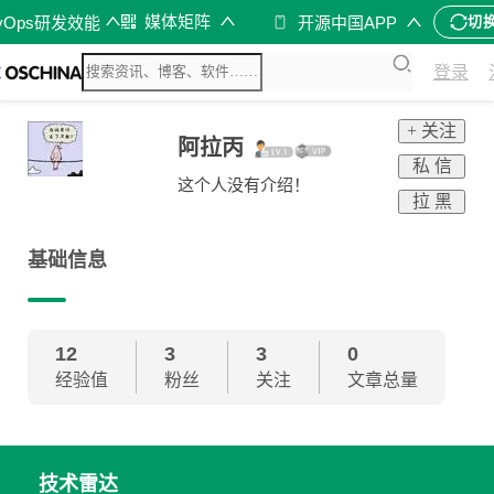
媒体矩阵
vOps研发效能
开源中国APP
切
登录
+ 关注
阿拉丙
私 信
这个人没有介绍！
拉 黑
基础信息
12
3
3
0
经验值
粉丝
关注
文章总量
技术雷达