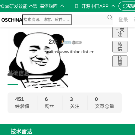
媒体矩阵
vOps研发效能
开源中国APP
切
登录
+ 关
注
2水
私
信
http://www.itblacklist.cn
拉
黑
基础信息
451
6
3
0
经验值
粉丝
关注
文章总量
技术雷达