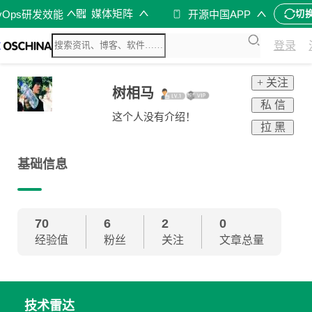
媒体矩阵
vOps研发效能
开源中国APP
切
登录
+ 关注
树相马
私 信
这个人没有介绍！
拉 黑
基础信息
70
6
2
0
经验值
粉丝
关注
文章总量
技术雷达